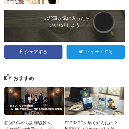
この記事が気に入ったら
いいね ! しよう
シェアする
ツイートする
おすすめ
TOB/MBOを早く知るには？
初回7.8%から謝罪騒動へ。