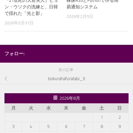
株探RSSとPythonで作る簡
『21世紀の大君夫人』ピョ
易通知システム
ン・ウソクの洗練と、日韓
で揺れた「光と影」
2026年2月5日
2026年5月31日
フォロー:
前の記事
bokurahafuratabi_3
2026年8月
月
火
水
木
金
土
日
1
2
3
4
5
6
7
8
9