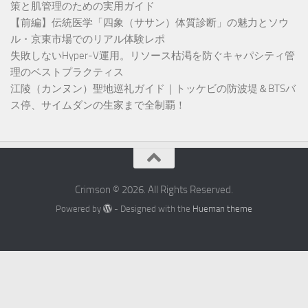
策と肌管理のための実用ガイド
【前編】伝統医学「四象（ササン）体質診断」の魅力とソウ
ル・京東市場でのリアル体験レポ
失敗しないHyper-V運用。リソース枯渇を防ぐキャパシティ管
理のベストプラクティス
江陵（カンヌン）聖地巡礼ガイド｜トッケビの防波堤＆BTSバ
ス停、サイムダンの生家まで全制覇！
Crimson © 2026. All Rights Reserved.
Powered by
- Designed with the
Hueman theme