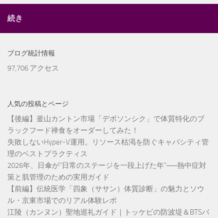
続き
ブログ統計情報
97,706 アクセス
人気の投稿とページ
【後編】釜山カントン市場「デボソンシク」で体質特化のブ
ラックフード禅食をオーダーしてみた！
失敗しないHyper-V運用。リソース枯渇を防ぐキャパシティ管
理のベストプラクティス
2026年、日傘が“日常のステージを一段上げた年”──熱中症対
策と肌管理のための実用ガイド
【前編】伝統医学「四象（ササン）体質診断」の魅力とソウ
ル・京東市場でのリアル体験レポ
江陵（カンヌン）聖地巡礼ガイド｜トッケビの防波堤＆BTSバ