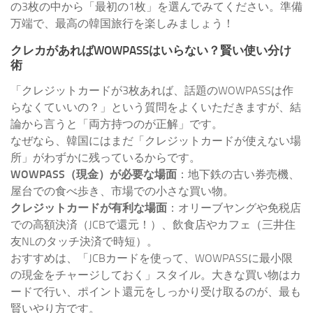
の3枚の中から「最初の1枚」を選んでみてください。準備
万端で、最高の韓国旅行を楽しみましょう！
クレカがあればWOWPASSはいらない？賢い使い分け
術
「クレジットカードが3枚あれば、話題のWOWPASSは作
らなくていいの？」という質問をよくいただきますが、結
論から言うと「両方持つのが正解」です。
なぜなら、韓国にはまだ「クレジットカードが使えない場
所」がわずかに残っているからです。
WOWPASS（現金）が必要な場面
：地下鉄の古い券売機、
屋台での食べ歩き、市場での小さな買い物。
クレジットカードが有利な場面
：オリーブヤングや免税店
での高額決済（JCBで還元！）、飲食店やカフェ（三井住
友NLのタッチ決済で時短）。
おすすめは、「JCBカードを使って、WOWPASSに最小限
の現金をチャージしておく」スタイル。大きな買い物はカ
ードで行い、ポイント還元をしっかり受け取るのが、最も
賢いやり方です。