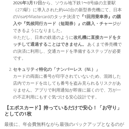
2026年3月17日
から、ソウル地下鉄1〜8号線の主要駅
（273駅）に導入された約440台の新型券売機にて、日本
のVisaやMastercardのタッチ決済で
『1回用乗車券』の購
入や『気候同行カード（短期券）』の購入・チャージ
が
できるようになりました。
※ただし、日本の鉄道のように
改札機に直接カードをタ
ッチして通過することはできません。
あくまで券売機で
の決済に利用し、交通カードを準備するステップが必要
です。
セキュリティ特化の「ナンバーレス（NL）」
カードの両面に番号が印字されていないため、混雑した
店内でカードを出しても番号を盗み見られるリスクがあ
りません。アプリで利用通知が即座に届くので、万が一
の不正利用にもすぐ気づける安心設計です。
【エポスカード】持っているだけで安心！「お守り」
としての1枚
最後に、年会費無料ながら最強のバックアップとなるのが