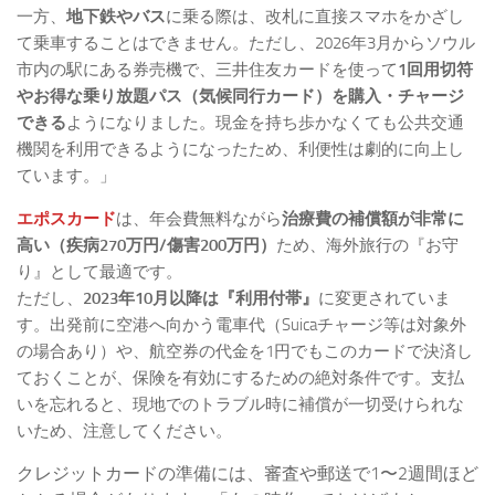
一方、
地下鉄やバス
に乗る際は、改札に直接スマホをかざし
て乗車することはできません。ただし、2026年3月からソウル
市内の駅にある券売機で、三井住友カードを使って
1回用切符
やお得な乗り放題パス（気候同行カード）を購入・チャージ
できる
ようになりました。現金を持ち歩かなくても公共交通
機関を利用できるようになったため、利便性は劇的に向上し
ています。」
エポスカード
は、年会費無料ながら
治療費の補償額が非常に
高い（疾病270万円/傷害200万円）
ため、海外旅行の『お守
り』として最適です。
ただし、
2023年10月以降は『利用付帯』
に変更されていま
す。出発前に空港へ向かう電車代（Suicaチャージ等は対象外
の場合あり）や、航空券の代金を1円でもこのカードで決済し
ておくことが、保険を有効にするための絶対条件です。支払
いを忘れると、現地でのトラブル時に補償が一切受けられな
いため、注意してください。
クレジットカードの準備には、審査や郵送で1〜2週間ほど