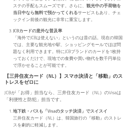
ステの手配もスムーズです。さらに、
観光中の手荷物を
当日中なら無料で預かってくれる
サービスもあり、チェ
ックイン前後の観光に非常に重宝します。
JCBカードの意外な普及率
「海外でJCBは使えない」というのは昔の話。現在の韓国
では、主要な観光地や駅、ショッピングモールでほぼ問
題なく利用できます。特にJCBブランドのカードを1枚持
っておくだけで、現地での食費や買い物代を数千円単位
で浮かせることが可能です。
【三井住友カード（NL）】スマホ決済と「移動」のス
トレスをゼロに
JCBが「お得」担当なら、三井住友カード（NL）のVisaは
「利便性と防犯」担当です。
地下鉄・バスも「Visaのタッチ決済」でスイスイ
三井住友カード（NL）は、韓国旅行の『移動』のストレ
スを劇的に軽減します。