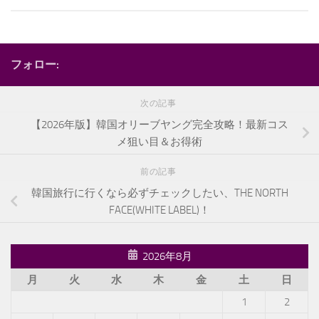
フォロー:
次の記事
【2026年版】韓国オリーブヤング完全攻略！最新コス
メ狙い目＆お得術
前の記事
韓国旅行に行くなら必ずチェックしたい、THE NORTH
FACE(WHITE LABEL)！
2026年8月
月
火
水
木
金
土
日
1
2