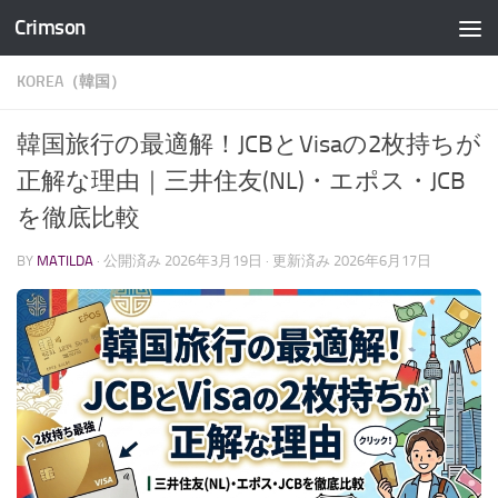
Crimson
コンテンツへスキップ
KOREA（韓国）
韓国旅行の最適解！JCBとVisaの2枚持ちが
正解な理由｜三井住友(NL)・エポス・JCB
を徹底比較
BY
MATILDA
· 公開済み
2026年3月19日
· 更新済み
2026年6月17日