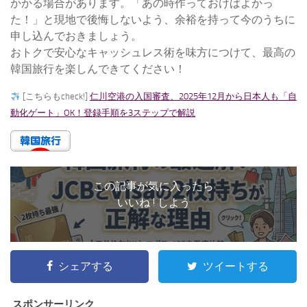
かかる場合があります。「あの時作っておけばよかっ
た！」と現地で後悔しないよう、余裕を持って今のうちに
申し込んでおきましょう。
おトクで安心なキャッシュレス術を味方につけて、最高の
韓国旅行を楽しんできてください！
[こちらもcheck!]
仁川空港の入国審査、2025年12月から日本人も「自
動化ゲート」OK！登録手順を3ステップで解説
この記事が気に入ったら
いいね ! しよう
シェアする
ツイートする
スポンサーリンク