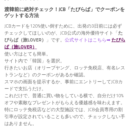
渡韓前に絶対チェック！JCB「たびらば」でクーポンを
ゲットする方法
JCBカードを120%使い倒すために、出発の3日前には必ず
チェックしてほしいのが、JCB公式の海外優待サイト「
た
びらば（旅LOVER）
」です。
公式サイトはこちら➡
たびら
ば（旅LOVER）
使い方はとても簡単。
サイト内で「韓国」を選択。
行きたいお店（オリーブヤング、ロッテ免税店、有名レス
トランなど）のクーポンがあるか確認。
スマホの画面を提示するか、事前にエントリーしてJCBカ
ードで支払うだけ。
これだけで、普通に買い物をしている横で、自分だけ10%
オフや素敵なプレゼントがもらえる優越感を味わえます。
特にロッテ免税店などの大型施設では、JCB会員専用の割
引率が設定されていることも多いので、チェックしない手
はありません。