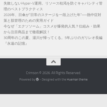
失敗しないHyper-V運用。リソース枯渇を防ぐキャパシティ管
理のベストプラクティス
2026年、日傘が“日常のステージを一段上げた年”──熱中症対
策と肌管理のための実用ガイド
今なぜ「エクソソーム」コスメが爆発的人気？仕組み・効果
から注目商品まで徹底解説！
30周年のこの夏、湯川が帰ってくる。5年ぶりのガリレオ長編
『永遠の記憶』
Crimson © 2026. All Rights Reserved.
Powered by
- Designed with the
Hueman theme