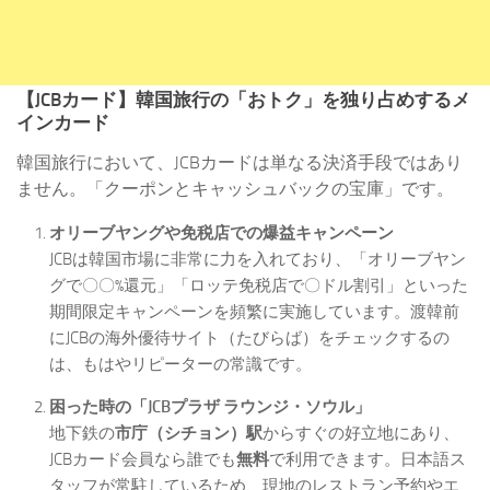
【JCBカード】韓国旅行の「おトク」を独り占めするメ
インカード
韓国旅行において、JCBカードは単なる決済手段ではあり
ません。「クーポンとキャッシュバックの宝庫」です。
オリーブヤングや免税店での爆益キャンペーン
JCBは韓国市場に非常に力を入れており、「オリーブヤン
グで〇〇%還元」「ロッテ免税店で〇ドル割引」といった
期間限定キャンペーンを頻繁に実施しています。渡韓前
にJCBの海外優待サイト（たびらば）をチェックするの
は、もはやリピーターの常識です。
困った時の「JCBプラザ ラウンジ・ソウル」
地下鉄の
市庁（シチョン）駅
からすぐの好立地にあり、
JCBカード会員なら誰でも
無料
で利用できます。日本語ス
タッフが常駐しているため、現地のレストラン予約やエ