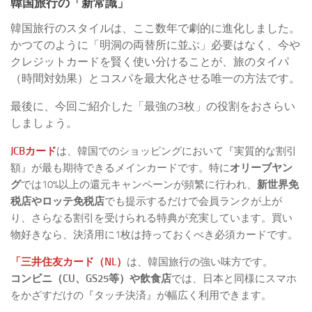
韓国旅行の「新常識」
韓国旅行のスタイルは、ここ数年で劇的に進化しました。
かつてのように「明洞の両替所に並ぶ」必要はなく、今や
クレジットカードを賢く使い分けることが、旅のタイパ
（時間対効果）とコスパを最大化させる唯一の方法です。
最後に、今回ご紹介した「最強の3枚」の役割をおさらい
しましょう。
JCBカード
は、韓国でのショッピングにおいて『実質的な割引
額』が最も期待できるメインカードです。特に
オリーブヤン
グ
では10%以上の還元キャンペーンが頻繁に行われ、
新世界免
税店やロッテ免税店
でも提示するだけで会員ランクが上が
り、さらなる割引を受けられる特典が充実しています。買い
物好きなら、決済用に1枚は持っておくべき必須カードです。
「三井住友カード（NL）
は、韓国旅行の強い味方です。
コンビニ（CU、GS25等）や飲食店
では、日本と同様にスマホ
をかざすだけの『タッチ決済』が幅広く利用できます。