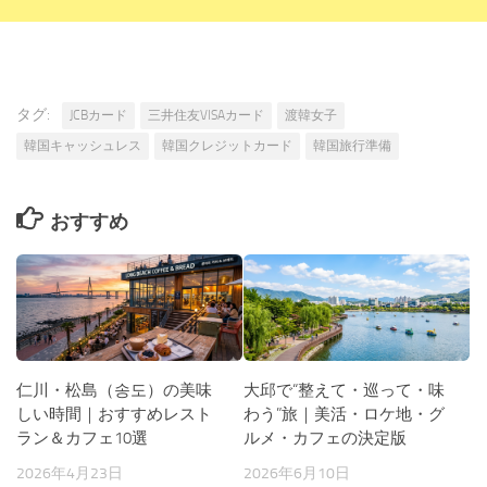
タグ:
JCBカード
三井住友VISAカード
渡韓女子
韓国キャッシュレス
韓国クレジットカード
韓国旅行準備
おすすめ
仁川・松島（송도）の美味
大邱で“整えて・巡って・味
しい時間｜おすすめレスト
わう”旅｜美活・ロケ地・グ
ラン＆カフェ10選
ルメ・カフェの決定版
2026年4月23日
2026年6月10日