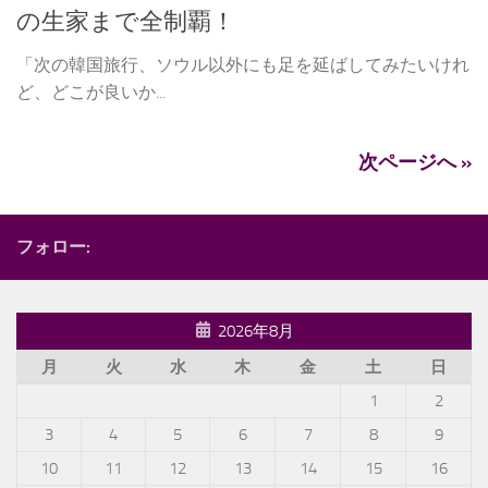
の生家まで全制覇！
「次の韓国旅行、ソウル以外にも足を延ばしてみたいけれ
ど、どこが良いか...
次ページへ »
フォロー:
2026年8月
月
火
水
木
金
土
日
1
2
3
4
5
6
7
8
9
10
11
12
13
14
15
16