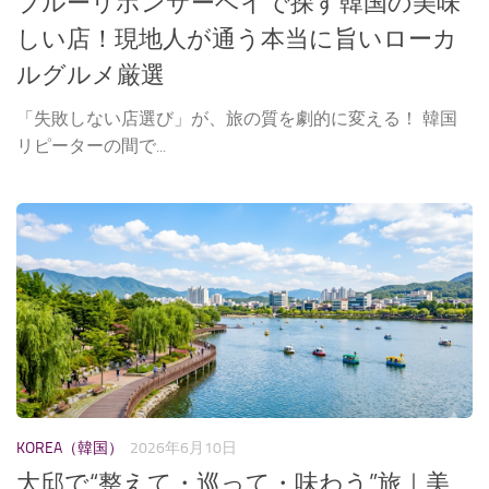
ブルーリボンサーベイで探す韓国の美味
しい店！現地人が通う本当に旨いローカ
ルグルメ厳選
「失敗しない店選び」が、旅の質を劇的に変える！ 韓国
リピーターの間で...
KOREA（韓国）
2026年6月10日
大邱で“整えて・巡って・味わう”旅｜美