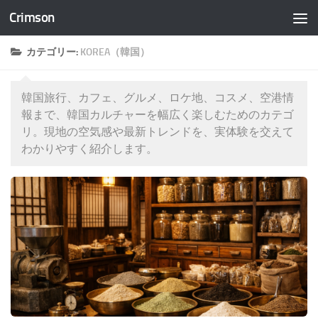
Crimson
コンテンツへスキップ
カテゴリー:
KOREA（韓国）
韓国旅行、カフェ、グルメ、ロケ地、コスメ、空港情
報まで、韓国カルチャーを幅広く楽しむためのカテゴ
リ。現地の空気感や最新トレンドを、実体験を交えて
わかりやすく紹介します。