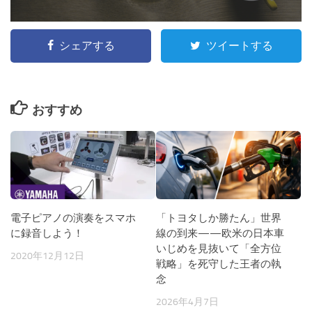
シェアする
ツイートする
おすすめ
電子ピアノの演奏をスマホ
「トヨタしか勝たん」世界
に録音しよう！
線の到来——欧米の日本車
いじめを見抜いて「全方位
2020年12月12日
戦略」を死守した王者の執
念
2026年4月7日