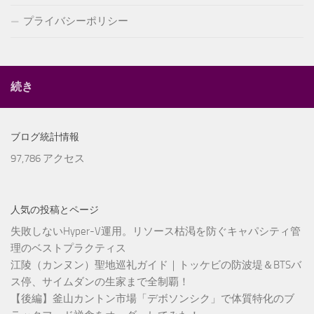
プライバシーポリシー
続き
ブログ統計情報
97,786 アクセス
人気の投稿とページ
失敗しないHyper-V運用。リソース枯渇を防ぐキャパシティ管
理のベストプラクティス
江陵（カンヌン）聖地巡礼ガイド｜トッケビの防波堤＆BTSバ
ス停、サイムダンの生家まで全制覇！
【後編】釜山カントン市場「デボソンシク」で体質特化のブ