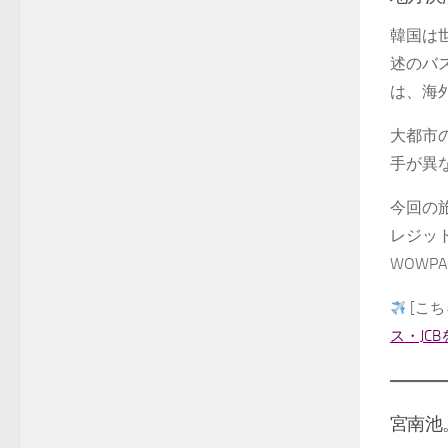
韓国は
述のバ
は、海
大都市
手が異
今回の
レジッ
WOW
[こちら
ス・JC
宮南池