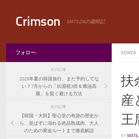
コンテンツへスキップ
Crimson
MATILDAの歳時記
フォロー:
KORE
次の記事
扶
2026年夏の韓国旅行、まだ予約してな
い？7月からの「出国税3倍＆燃油高
騰」を賢く避ける方法
産
前の記事
王
【韓国・大田】聖心堂の奇跡の歴史か
ら、並ばずに溺れる絶品熟成肉、大人
のための黄金ルートまで徹底解説
BY
MATI