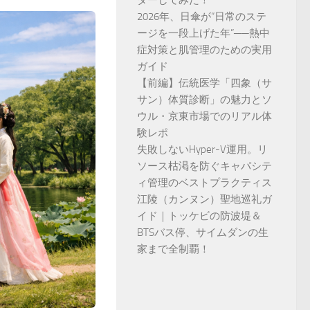
ダーしてみた！
2026年、日傘が“日常のステ
ージを一段上げた年”──熱中
症対策と肌管理のための実用
ガイド
【前編】伝統医学「四象（サ
サン）体質診断」の魅力とソ
ウル・京東市場でのリアル体
験レポ
失敗しないHyper-V運用。リ
ソース枯渇を防ぐキャパシテ
ィ管理のベストプラクティス
江陵（カンヌン）聖地巡礼ガ
イド｜トッケビの防波堤＆
BTSバス停、サイムダンの生
家まで全制覇！