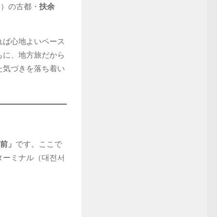
ェ）の古都・
扶余
れば心地よいペース
もに、地方旅だから
た気づきを落ち着い
舎前」
です。ここで
ターミナル（대전서