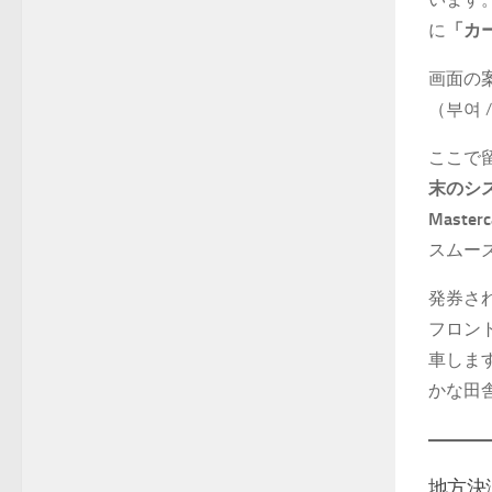
に
「カ
画面の
（부여 
ここで
末のシ
Masterc
スムー
発券さ
フロン
車しま
かな田
地方決