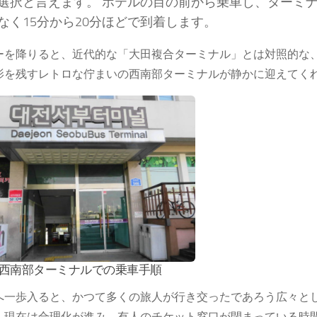
選択と言えます。 ホテルの目の前から乗車し、ターミ
なく15分から20分ほどで到着します。
ーを降りると、近代的な「大田複合ターミナル」とは対照的な
影を残すレトロな佇まいの西南部ターミナルが静かに迎えてく
西南部ターミナルでの乗車手順
へ一歩入ると、かつて多くの旅人が行き交ったであろう広々と
。現在は合理化が進み、有人のチケット窓口が閉まっている時