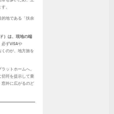
ます。
目的地である「扶余
ンド）は、現地の端
。必ず
VISA
や
おくのが、地方旅を
プラットホームへ。
に切符を提示して乗
、窓外に広がるのど