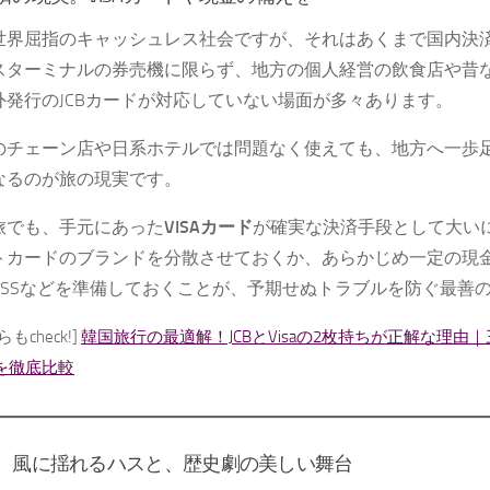
世界屈指のキャッシュレス社会ですが、それはあくまで国内決
スターミナルの券売機に限らず、地方の個人経営の飲食店や昔
外発行のJCBカードが対応していない場面が多々あります。
のチェーン店や日系ホテルでは問題なく使えても、地方へ一歩
なるのが旅の現実です。
旅でも、手元にあった
VISAカード
が確実な決済手段として大い
トカードのブランドを分散させておくか、あらかじめ一定の現
PASSなどを準備しておくことが、予期せぬトラブルを防ぐ最善
もcheck!]
韓国旅行の最適解！JCBとVisaの2枚持ちが正解な理由｜
Bを徹底比較
。風に揺れるハスと、歴史劇の美しい舞台