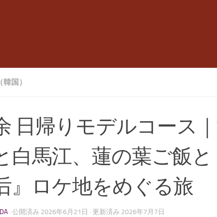
A（韓国）
余 日帰りモデルコース
と白馬江、蓮の葉ご飯と
后』ロケ地をめぐる旅
LDA
· 公開済み
2026年6月21日
· 更新済み
2026年7月7日