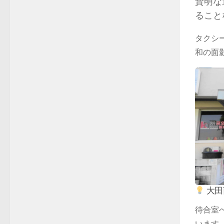
賢明な
ること
タクシ
和の面
大田
待合室
います