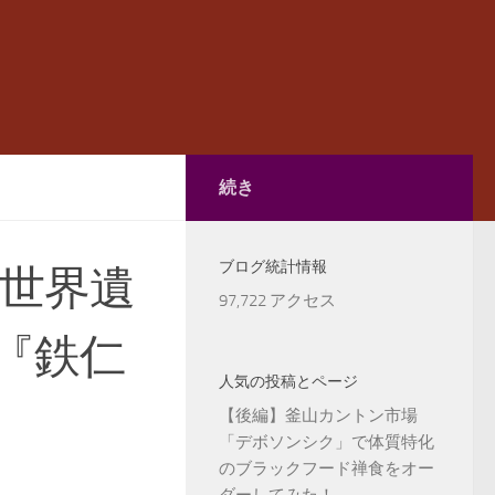
続き
ブログ統計情報
｜世界遺
97,722 アクセス
『鉄仁
人気の投稿とページ
【後編】釜山カントン市場
「デボソンシク」で体質特化
のブラックフード禅食をオー