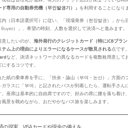
ード専用の自動券売機（무인발권기）」
を利用することになり
案内（日本語選択可）に従い、「現場発券（현장발권）」から
/ Buyeo）」、希望の時刻、人数を選択して決済へと進みます。
留意したいのが、
海外発行のクレジットカード（特にJCBブラ
ステム上の理由によりエラーになるケースが散見される
点です
ard
など、決済ネットワークの異なるカードを複数枚用意して
ズにするコツです。
れた紙の乗車券を手に、「扶余・論山（부여・논산）」方面の
トガラスに「부여」と記されたバスが到着したら、運転手さん
す。座席は基本的に自由席ですので、好みの席に腰を落ち着け
舎風景を眺めながら、おだやかなバス旅を楽しみます。
済の現実。VISAカードや現金の備えを