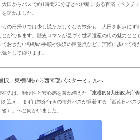
、大田からバスで約1時間20分ほどの距離にある百済（ペクチ
）
を訪ねました。
からの日帰りでは少し慌ただしくなる扶余も、大田を起点にす
ことができます。歴史ロマンが息づく世界遺産の街の魅力とと
っておきたい移動の手順や決済の留意点など、実際に歩いて得
記録として綴ります。
選択。東横INNから西南部バスターミナルへ
滞在先は、利便性と安心感を兼ね備えた
「東横INN大田政府庁
朝を迎え、まずは扶余行きの市外バスが発着する「西南部バス
미널）」へと向かいました。