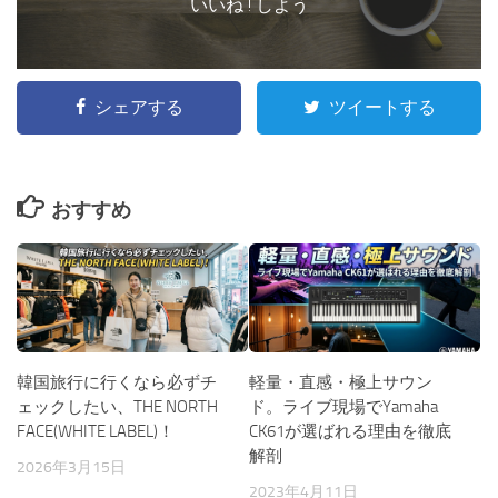
いいね ! しよう
シェアする
ツイートする
おすすめ
韓国旅行に行くなら必ずチ
軽量・直感・極上サウン
ェックしたい、THE NORTH
ド。ライブ現場でYamaha
FACE(WHITE LABEL)！
CK61が選ばれる理由を徹底
解剖
2026年3月15日
2023年4月11日