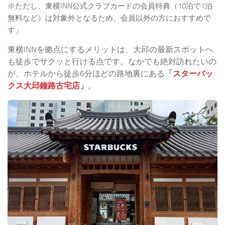
※ただし、東横INN公式クラブカードの会員特典（10泊で1泊
無料など）は対象外となるため、会員以外の方におすすめで
す」
東横INNを拠点にするメリットは、大邱の最新スポットへ
も徒歩でサクッと行ける点です。なかでも絶対訪れたいの
が、ホテルから徒歩6分ほどの路地裏にある
「
スターバッ
クス大邱鐘路古宅店
」
。