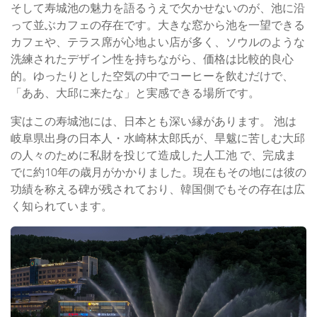
そして寿城池の魅力を語るうえで欠かせないのが、池に沿
って並ぶカフェの存在です。大きな窓から池を一望できる
カフェや、テラス席が心地よい店が多く、ソウルのような
洗練されたデザイン性を持ちながら、価格は比較的良心
的。ゆったりとした空気の中でコーヒーを飲むだけで、
「ああ、大邱に来たな」と実感できる場所です。
実はこの寿城池には、日本とも深い縁があります。 池は
岐阜県出身の日本人・水崎林太郎氏が、旱魃に苦しむ大邱
の人々のために私財を投じて造成した人工池 で、完成ま
でに約10年の歳月がかかりました。現在もその地には彼の
功績を称える碑が残されており、韓国側でもその存在は広
く知られています。