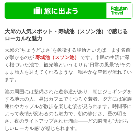
大邱の人気スポット・寿城池（スソン池）で感じる
ローカルな魅力
大邱の“ちょうどよさ”を象徴する場所といえば、まず名前
が挙がるのが
寿城池（スソン池）
です。市民の生活に深
く根づいた池で、観光地というよりも“日常の風景”がその
まま旅人を迎えてくれるような、穏やかな空気が流れてい
ます。
池の周囲には整備された遊歩道があり、朝はジョギングを
する地元の人、昼はカフェでくつろぐ若者、夕方には家族
連れやカップルが散歩を楽しむ姿が見られます。時間帯に
よって表情が変わるのも魅力で、朝の静けさ、昼の明る
さ、夜のライトアップされた湖面――どの瞬間も“大邱ら
しいローカル感”が感じられます。