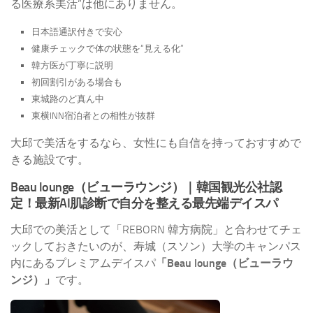
る医療系美活”は他にありません。
日本語通訳付きで安心
健康チェックで体の状態を“見える化”
韓方医が丁寧に説明
初回割引がある場合も
東城路のど真ん中
東横INN宿泊者との相性が抜群
大邱で美活をするなら、女性にも自信を持っておすすめで
きる施設です。
Beau lounge（ビューラウンジ）｜韓国観光公社認
定！最新AI肌診断で自分を整える最先端デイスパ
大邱での美活として「REBORN 韓方病院」と合わせてチェ
ックしておきたいのが、寿城（スソン）大学のキャンパス
内にあるプレミアムデイスパ
「Beau lounge（ビューラウ
ンジ）」
です。