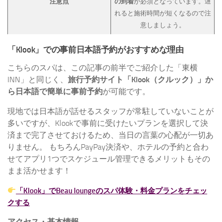
注意点
の到着
が必須となっています。遅
れると施術時間が短くなるので注
意しましょう。
「Klook」での事前日本語予約がおすすめな理由
こちらのスパは、この記事の前半でご紹介した「東横
INN」と同じく、
旅行予約サイト「Klook（クルック）」か
ら日本語で簡単に事前予約
が可能です。
現地では日本語が話せるスタッフが常駐していないことが
多いですが、Klookで事前に受けたいプランを選択して決
済まで完了させておけるため、当日の言葉の心配が一切あ
りません。 もちろんPayPay決済や、ホテルの予約と合わ
せてアプリ1つでスケジュール管理できるメリットもその
まま活かせます！
「Klook」でBeau loungeのスパ体験・料金プランをチェッ
クする
アクセス・基本情報