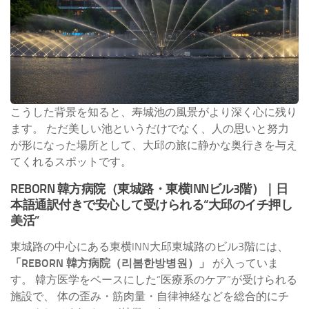
こうした背景を知ると、寿城池の風景がより深く心に残り
ます。 ただ美しい池というだけでなく、人の思いと努力
が形になった場所として、大邱の旅に静かな奥行きを与え
てくれるスポットです。
REBORN 韓方病院（東城路・東横INNビル3階）｜日
本語通訳付きで安心して受けられる“大邱のイチ押し
美活”
東城路の中心にある東横INN大邱東城路のビル3階には、
「REBORN 韓方病院（리봄한방병원）」
が入っていま
す。 韓方医学をベースにした“医療系のケア”が受けられる
施設で、 体の歪み・筋肉量・自律神経などを総合的にチ