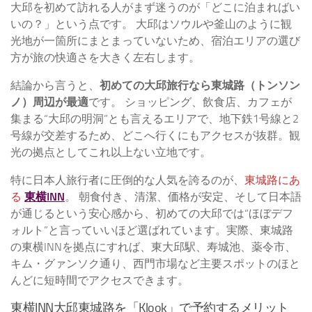
大邱を初めて訪れる人がまず迷うのが「どこに泊まればい
いの？」という点です。 大邱はソウルや釜山のように観
光地が一箇所にまとまっていないため、宿泊エリアの選び
方が旅の快適さを大きく左右します。
結論から言うと、
初めての大邱旅行なら東城路（トンソン
ノ）周辺が最適
です。 ショッピング、飲食店、カフェが
集まる“大邱の明洞”とも言えるエリアで、地下鉄1号線と2
号線が交差するため、どこへ行くにもアクセスが抜群。観
光の拠点としてこれ以上ない立地です。
特に日本人旅行者に圧倒的な人気を誇るのが、
東城路にあ
る
東横INN
。 朝食付き、清潔、価格が安定、そして日本語
が通じるという安心感から、初めての大邱では“ほぼデフ
ォルト”と言っていいほど選ばれています。実際、東城路
の東横INNを拠点にすれば、東大邱駅、寿城池、薬令市、
キム・グァンソク通り、西門市場など主要スポットのほと
んどに短時間でアクセスできます。
東横INN大邱東城路を「Klook」で予約するメリット