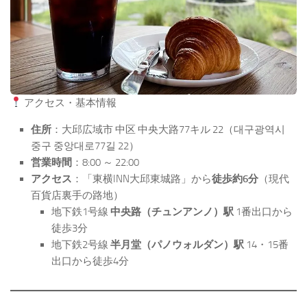
アクセス・基本情報
住所
：大邱広域市 中区 中央大路77キル 22（대구광역시
중구 중앙대로77길 22）
営業時間
：8:00 ～ 22:00
アクセス
：「東横INN大邱東城路」から
徒歩約6分
（現代
百貨店裏手の路地）
地下鉄1号線
中央路（チュンアンノ）駅
1番出口から
徒歩3分
地下鉄2号線
半月堂（パノウォルダン）駅
14・15番
出口から徒歩4分