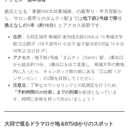
拠点となる「東横INN大邱東城路」の最寄り・半月堂駅か
ら、サロン最寄りのダムティ駅までは
地下鉄2号線で乗り
換えなしの1本（約16分）
とアクセス抜群です。
住所
：大邱広域市 寿城区 達句伐大路528キル 15 寿城大学
校 江山館2F（대구광역시 수성구 달구벌대로528길 15 수성
대학교 강산관 2F）
アクセス
：地下鉄2号線「ダムティ（Damti）駅」2番出口
から徒歩約13分。 2番出口を出て直進し、寿城大学の敷地
内に入ったら、キョンボック館の前にある「江山館（ガ
ンサンカン）」の2階を目指してください。
注意点
：丁寧なカウンセリングとAI肌測定を行うため、
「予約時間の20分前」までの到着
が必須となっていま
す。時間に余裕を持って向かいましょう！
大邱で巡るドラマロケ地＆BTSゆかりのスポット