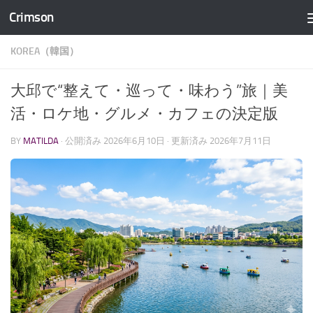
Crimson
コンテンツへスキップ
KOREA（韓国）
大邱で“整えて・巡って・味わう”旅｜美
活・ロケ地・グルメ・カフェの決定版
BY
MATILDA
· 公開済み
2026年6月10日
· 更新済み
2026年7月11日