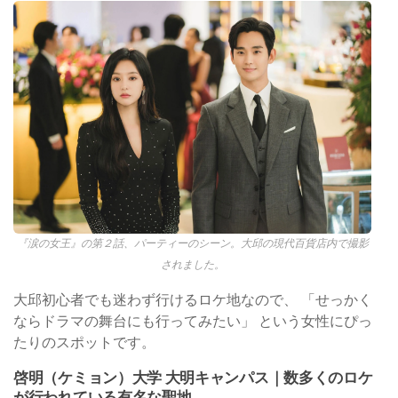
『涙の女王』の第２話、パーティーのシーン。大邱の現代百貨店内で撮影
されました。
大邱初心者でも迷わず行けるロケ地なので、 「せっかく
ならドラマの舞台にも行ってみたい」 という女性にぴっ
たりのスポットです。
啓明（ケミョン）大学 大明キャンパス｜数多くのロケ
が行われている有名な聖地