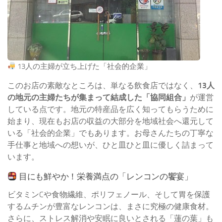
13人の主婦が立ち上げた「社会的企業」
このお店の素敵なところは、単なる飲食店ではなく、
13人
の地元の主婦たちが集まって結成した「協同組合」
が運営
している点です。地元の特産品を広く知ってもらうために
始まり、現在もお店の収益の大部分を地域社会へ還元して
いる「社会的企業」でもあります。お母さんたちの丁寧な
手仕事と地域への想いが、ひと皿ひと皿に優しく詰まって
います。
目にも鮮やか！栄養満点の「レンコンの饗宴」
ビタミンCや食物繊維、ポリフェノール、そして胃を保護
するムチンが豊富なレンコンは、まさに究極の健康食材。
さらに、ストレス解消や安眠に良いとされる「蓮の葉」も