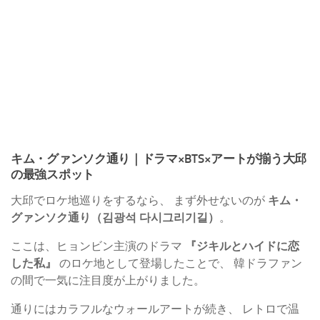
キム・グァンソク通り｜ドラマ×BTS×アートが揃う大邱
の最強スポット
大邱でロケ地巡りをするなら、 まず外せないのが
キム・
グァンソク通り（김광석 다시그리기길）
。
ここは、ヒョンビン主演のドラマ
『ジキルとハイドに恋
した私』
のロケ地として登場したことで、 韓ドラファン
の間で一気に注目度が上がりました。
通りにはカラフルなウォールアートが続き、 レトロで温