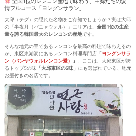
全国1位のレンコン産地で味わう、主婦たちの愛
情フルコース「ヨングンサラン」
大邱（テグ）の隠れた名物をご存知でしょうか？実は大邱
の「半夜月（パニャウォル）」エリアは、
全国1位の生産
量を誇る韓国最大のレンコンの産地
です。
そんな地元の宝であるレンコンを最高の料理で味わえるの
が、東区東湖洞にあるレンコン料理専門店
「
ヨングンサラ
ン（バンヤウォルレンコン愛）
」
。ここは、大邱東区が誇
るトップ5の味
「大邱東区の5味」
にも選ばれている、地元
お墨付きの名店です。