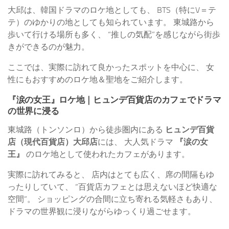
大邱は、韓国ドラマのロケ地としても、 BTS（特にV＝テ
テ）のゆかりの地としても知られています。 東城路から
歩いて行ける場所も多く、 “推しの気配”を感じながら街歩
きができるのが魅力。
ここでは、実際に訪れて良かったスポットを中心に、 女
性にもおすすめのロケ地＆聖地をご紹介します。
『涙の女王』ロケ地｜ヒュンデ百貨店のカフェでドラマ
の世界に浸る
東城路（トンソンロ）から徒歩圏内にある
ヒュンデ百貨
店（現代百貨店）大邱店
には、 大人気ドラマ
『涙の女
王』
のロケ地として使われたカフェがあります。
実際に訪れてみると、 店内はとても広く、席の間隔もゆ
ったりしていて、 “百貨店カフェとは思えないほど快適な
空間”。 ショッピングの合間に立ち寄れる気軽さもあり、
ドラマの世界観に浸りながらゆっくり過ごせます。