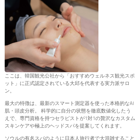
ここは、韓国観光公社から「おすすめウェルネス観光スポ
ット」に正式認定されている大邱を代表する実力派サロ
ン。
最大の特徴は、最新のスマート測定器を使った本格的なAI
肌・頭皮分析。 科学的に自分の状態を徹底数値化したう
えで、専門資格を持つセラピストが1対1の贅沢なカスタム
スキンケアや極上のヘッドスパを提案してくれます。
ソウルの有名スパのように日本人旅行者で大混雑すること