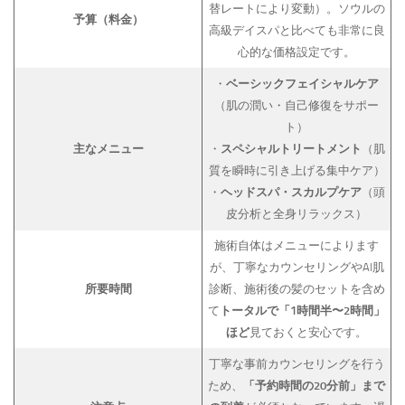
替レートにより変動）。ソウルの
予算（料金）
高級デイスパと比べても非常に良
心的な価格設定です。
・
ベーシックフェイシャルケア
（肌の潤い・自己修復をサポー
ト）
主なメニュー
・
スペシャルトリートメント
（肌
質を瞬時に引き上げる集中ケア）
・
ヘッドスパ・スカルプケア
（頭
皮分析と全身リラックス）
施術自体はメニューによります
が、丁寧なカウンセリングやAI肌
所要時間
診断、施術後の髪のセットを含め
て
トータルで「1時間半〜2時間」
ほど
見ておくと安心です。
丁寧な事前カウンセリングを行う
ため、
「予約時間の20分前」まで