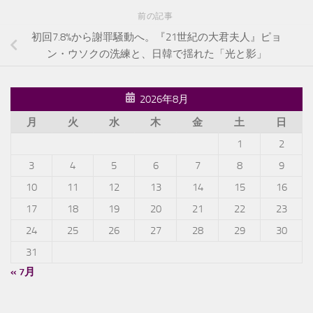
前の記事
初回7.8%から謝罪騒動へ。『21世紀の大君夫人』ピョ
ン・ウソクの洗練と、日韓で揺れた「光と影」
2026年8月
月
火
水
木
金
土
日
1
2
3
4
5
6
7
8
9
10
11
12
13
14
15
16
17
18
19
20
21
22
23
24
25
26
27
28
29
30
31
« 7月