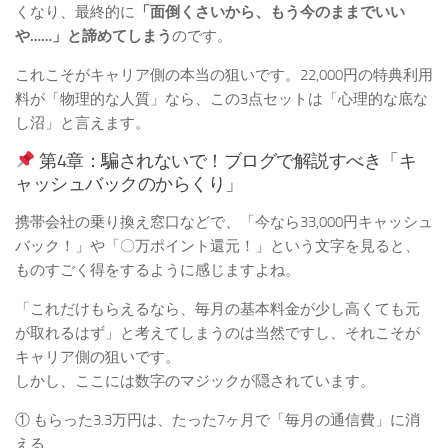
くなり、最終的に
「面倒くさいから、もう今のままでいい
や……」と諦めてしまう
のです。
これこそがキャリア側の本当の狙いです。22,000円の特典利用
料が「物理的な人質」なら、この3点セットは「心理的な底な
し沼」と言えます。
第4章：騙されないで！ブログで解説すべき「キ
ャッシュバックのからくり」
携帯会社の乗り換え窓口などで、「今なら33,000円キャッシュ
バック！」や「〇万ポイント還元！」という文字を見ると、
ものすごく得をするように感じますよね。
「これだけもらえるなら、毎月の基本料金が少し高くても元
が取れるはず」と考えてしまうのは当然ですし、それこそが
キャリア側の狙いです。
しかし、ここには数字のマジックが隠されています。
① もらった3.3万円は、たった7ヶ月で「毎月の通信費」に消
える