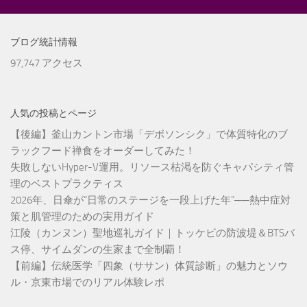
ブログ統計情報
97,747 アクセス
人気の投稿とページ
【後編】釜山カントン市場「デボソンシク」で体質特化のブ
ラックフード禅食をオーダーしてみた！
失敗しないHyper-V運用。リソース枯渇を防ぐキャパシティ管
理のベストプラクティス
2026年、日傘が“日常のステージを一段上げた年”──熱中症対
策と肌管理のための実用ガイド
江陵（カンヌン）聖地巡礼ガイド｜トッケビの防波堤＆BTSバ
ス停、サイムダンの生家まで全制覇！
【前編】伝統医学「四象（ササン）体質診断」の魅力とソウ
ル・京東市場でのリアル体験レポ