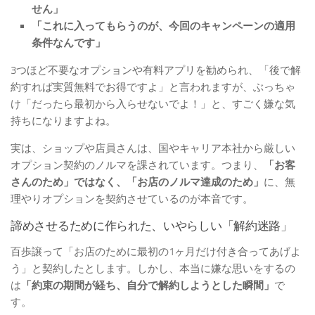
せん」
「これに入ってもらうのが、今回のキャンペーンの適用
条件なんです」
3つほど不要なオプションや有料アプリを勧められ、「後で解
約すれば実質無料でお得ですよ」と言われますが、ぶっちゃ
け「だったら最初から入らせないでよ！」と、すごく嫌な気
持ちになりますよね。
実は、ショップや店員さんは、国やキャリア本社から厳しい
オプション契約のノルマを課されています。つまり、
「お客
さんのため」ではなく、「お店のノルマ達成のため」
に、無
理やりオプションを契約させているのが本音です。
諦めさせるために作られた、いやらしい「解約迷路」
百歩譲って「お店のために最初の1ヶ月だけ付き合ってあげよ
う」と契約したとします。しかし、本当に嫌な思いをするの
は
「約束の期間が経ち、自分で解約しようとした瞬間」
で
す。