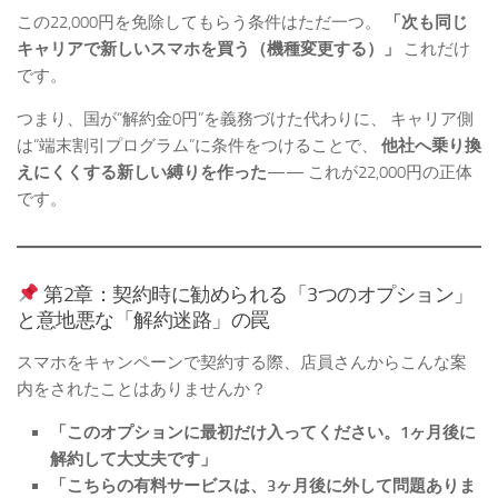
この22,000円を免除してもらう条件はただ一つ。
「次も同じ
キャリアで新しいスマホを買う（機種変更する）」
これだけ
です。
つまり、国が“解約金0円”を義務づけた代わりに、 キャリア側
は“端末割引プログラム”に条件をつけることで、
他社へ乗り換
えにくくする新しい縛りを作った
—— これが22,000円の正体
です。
第2章：契約時に勧められる「3つのオプション」
と意地悪な「解約迷路」の罠
スマホをキャンペーンで契約する際、店員さんからこんな案
内をされたことはありませんか？
「このオプションに最初だけ入ってください。1ヶ月後に
解約して大丈夫です」
「こちらの有料サービスは、3ヶ月後に外して問題ありま