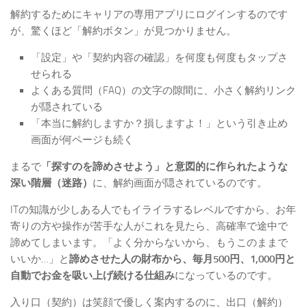
解約するためにキャリアの専用アプリにログインするのです
が、驚くほど「解約ボタン」が見つかりません。
「設定」や「契約内容の確認」を何度も何度もタップさ
せられる
よくある質問（FAQ）の文字の隙間に、小さく解約リンク
が隠されている
「本当に解約しますか？損しますよ！」という引き止め
画面が何ページも続く
まるで
「探すのを諦めさせよう」と意図的に作られたような
深い階層（迷路）
に、解約画面が隠されているのです。
ITの知識が少しある人でもイライラするレベルですから、お年
寄りの方や操作が苦手な人がこれを見たら、高確率で途中で
諦めてしまいます。「よく分からないから、もうこのままで
いいか…」と
諦めさせた人の財布から、毎月500円、1,000円と
自動でお金を吸い上げ続ける仕組み
になっているのです。
入り口（契約）は笑顔で優しく案内するのに、出口（解約）