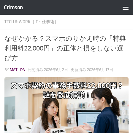
Crimson
コンテンツへスキップ
TECH & WORK（IT・仕事術）
なぜかかる？スマホのりかえ時の「特典
利用料22,000円」の正体と損をしない選
び方
BY
MATILDA
· 公開済み
2026年6月2日
· 更新済み
2026年6月17日