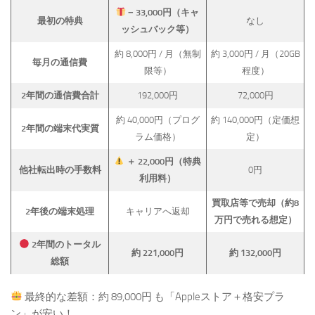
− 33,000円（キャ
最初の特典
なし
ッシュバック等）
約 8,000円 / 月（無制
約 3,000円 / 月（20GB
毎月の通信費
限等）
程度）
2年間の通信費合計
192,000円
72,000円
約 40,000円（プログ
約 140,000円（定価想
2年間の端末代実質
ラム価格）
定）
＋ 22,000円（特典
他社転出時の手数料
0円
利用料）
買取店等で売却（約8
2年後の端末処理
キャリアへ返却
万円で売れる想定）
2年間のトータル
約 221,000円
約 132,000円
総額
最終的な差額：約 89,000円 も「Appleストア＋格安プラ
ン」が安い！