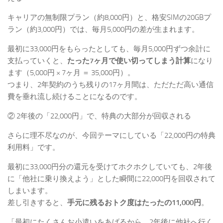
キャリアの無制限プラン（約8,000円）と、格安SIMの20GBプ
ラン（約3,000円）では、毎月5,000円の差が生まれます。
最初に33,000円をもらったとしても、毎月5,000円ずつ余計に
支払っていくと、
たった7ヶ月で使い切ってしまう計算
になり
ます（5,000円 × 7ヶ月 ＝ 35,000円）。
つまり、2年契約のうち残りの17ヶ月間は、ただただ高い通信
費を垂れ流し続けることになるのです。
② 2年後の「22,000円」で、特典の大部分が回収される
さらに理不尽なのが、今回テーマにしている「22,000円の特典
利用料」です。
最初に33,000円分の還元を受けてホクホクしていても、2年後
に「他社に乗り換えよう」とした瞬間に22,000円を回収されて
しまいます。
差し引きすると、
手元に残るおトク度はたったの11,000円
。
「最初にたくさんお小遣いをあげるから、2年後に他社へ行く