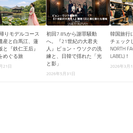
日帰りモデルコース
初回7.8%から謝罪騒動
韓国旅行
遺産と白馬江、蓮
へ。『21世紀の大君夫
チェックし
飯と『鉄仁王后』
人』ピョン・ウソクの洗
NORTH FA
をめぐる旅
練と、日韓で揺れた「光
LABEL)！
と影」
6月21日
2026年3月
2026年5月31日