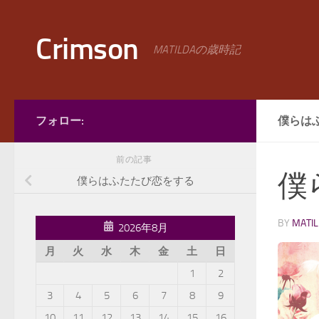
コンテンツへスキップ
Crimson
MATILDAの歳時記
フォロー:
僕らは
前の記事
僕
僕らはふたたび恋をする
BY
MATI
2026年8月
月
火
水
木
金
土
日
1
2
3
4
5
6
7
8
9
10
11
12
13
14
15
16