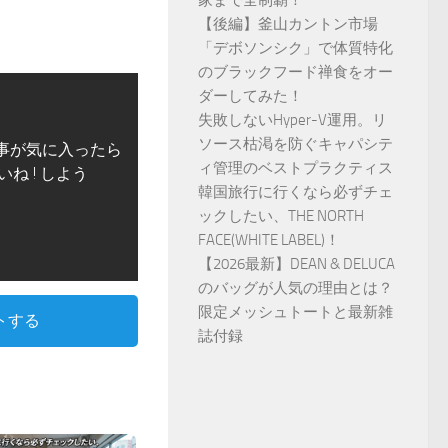
家まで全制覇！
【後編】釜山カントン市場
「デボソンシク」で体質特化
のブラックフード禅食をオー
ダーしてみた！
失敗しないHyper-V運用。リ
ソース枯渇を防ぐキャパシテ
事が気に入ったら
ィ管理のベストプラクティス
いね ! しよう
韓国旅行に行くなら必ずチェ
ックしたい、THE NORTH
FACE(WHITE LABEL)！
【2026最新】DEAN & DELUCA
のバッグが人気の理由とは？
限定メッシュトートと最新雑
トする
誌付録