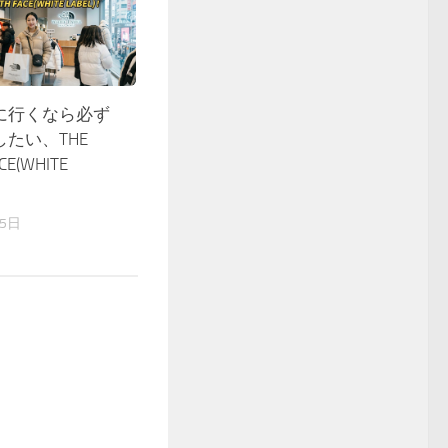
に行くなら必ず
たい、THE
CE(WHITE
15日