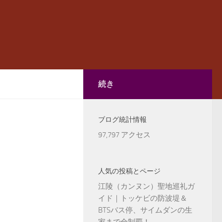
続き
ブログ統計情報
97,797 アクセス
人気の投稿とページ
江陵（カンヌン）聖地巡礼ガ
イド｜トッケビの防波堤＆
BTSバス停、サイムダンの生