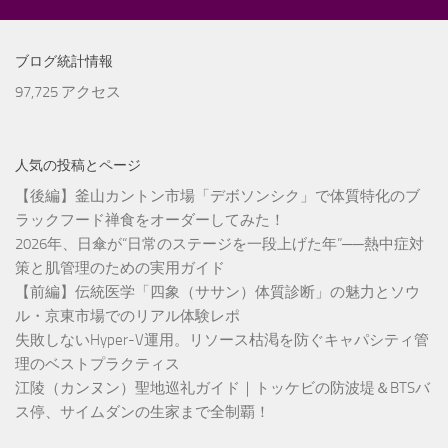
ブログ統計情報
97,725 アクセス
人気の投稿とページ
【後編】釜山カントン市場「デボソンシク」で体質特化のブ
ラックフード禅食をオーダーしてみた！
2026年、日傘が“日常のステージを一段上げた年”──熱中症対
策と肌管理のための実用ガイド
【前編】伝統医学「四象（ササン）体質診断」の魅力とソウ
ル・京東市場でのリアル体験レポ
失敗しないHyper-V運用。リソース枯渇を防ぐキャパシティ管
理のベストプラクティス
江陵（カンヌン）聖地巡礼ガイド｜トッケビの防波堤＆BTSバ
ス停、サイムダンの生家まで全制覇！