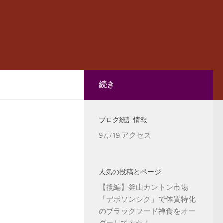
続き
ブログ統計情報
97,719 アクセス
人気の投稿とページ
【後編】釜山カントン市場
「デボソンシク」で体質特化
のブラックフード禅食をオー