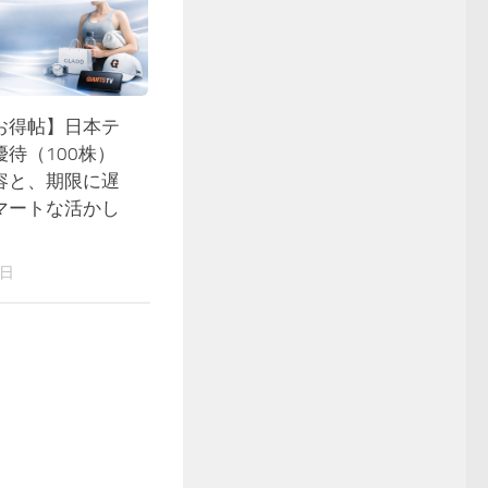
お得帖】日本テ
待（100株）
容と、期限に遅
マートな活かし
4日