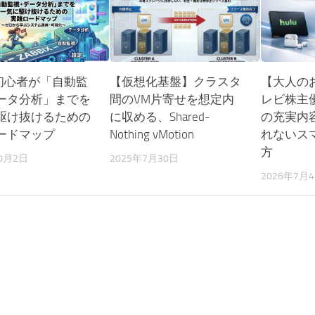
ix初心者が「自動監
【仮想化基盤】クラスタ
【大人の
ータ分析」までを
間のVM片寄せを想定内
レビ株主優
駆け抜けるための
に収める、Shared-
の充実内
ードマップ
Nothing vMotion
れないス
方
10月2日
2025年7月30日
2026年7月