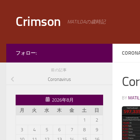
コンテンツへスキップ
Crimson
MATILDAの歳時記
フォロー:
CORONA
前の記事
Cor
Coronavirus
BY
MATI
2026年8月
月
火
水
木
金
土
日
1
2
3
4
5
6
7
8
9
10
11
12
13
14
15
16