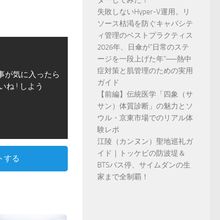
ダーしてみた！
失敗しないHyper-V運用。リ
ソース枯渇を防ぐキャパシテ
ィ管理のベストプラクティス
2026年、日傘が“日常のステ
ージを一段上げた年”──熱中
症対策と肌管理のための実用
事が気に入ったら
ガイド
いね ! しよう
【前編】伝統医学「四象（サ
サン）体質診断」の魅力とソ
ウル・京東市場でのリアル体
験レポ
江陵（カンヌン）聖地巡礼ガ
イド｜トッケビの防波堤＆
トする
BTSバス停、サイムダンの生
家まで全制覇！