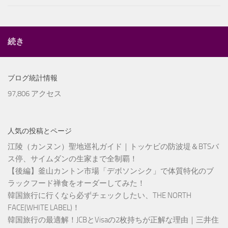
続き
ブログ統計情報
97,806 アクセス
人気の投稿とページ
江陵（カンヌン）聖地巡礼ガイド｜トッケビの防波堤＆BTSバ
ス停、サイムダンの生家まで全制覇！
【後編】釜山カントン市場「デボソンシク」で体質特化のブ
ラックフード禅食をオーダーしてみた！
韓国旅行に行くなら必ずチェックしたい、THE NORTH
FACE(WHITE LABEL)！
韓国旅行の最適解！JCBとVisaの2枚持ちが正解な理由｜三井住