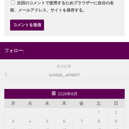
次回のコメントで使用するためブラウザーに自分の名
前、メールアドレス、サイトを保存する。
フォロー:
前の記事
sundub_white01
2026年8月
月
火
水
木
金
土
日
1
2
3
4
5
6
7
8
9