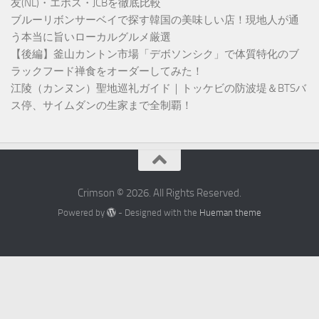
友(NL)・エポス・JCBを徹底比較
ブルーリボンサーベイで探す韓国の美味しい店！現地人が通
う本当に旨いローカルグルメ厳選
【後編】釜山カントン市場「デボソンシク」で体質特化のブ
ラックフード禅食をオーダーしてみた！
江陵（カンヌン）聖地巡礼ガイド｜トッケビの防波堤＆BTSバ
ス停、サイムダンの生家まで全制覇！
Crimson © 2026. All Rights Reserved.
Powered by
- Designed with the
Hueman theme