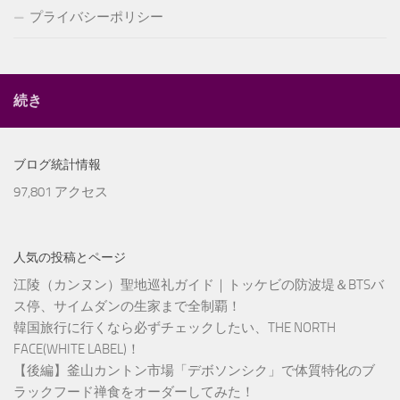
プライバシーポリシー
続き
ブログ統計情報
97,801 アクセス
人気の投稿とページ
江陵（カンヌン）聖地巡礼ガイド｜トッケビの防波堤＆BTSバ
ス停、サイムダンの生家まで全制覇！
韓国旅行に行くなら必ずチェックしたい、THE NORTH
FACE(WHITE LABEL)！
【後編】釜山カントン市場「デボソンシク」で体質特化のブ
ラックフード禅食をオーダーしてみた！