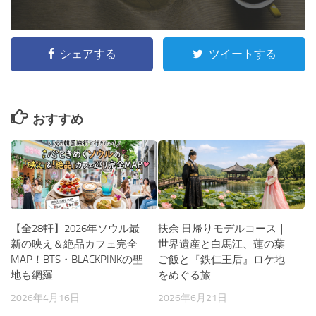
シェアする
ツイートする
おすすめ
【全28軒】2026年ソウル最
扶余 日帰りモデルコース｜
新の映え＆絶品カフェ完全
世界遺産と白馬江、蓮の葉
MAP！BTS・BLACKPINKの聖
ご飯と『鉄仁王后』ロケ地
地も網羅
をめぐる旅
2026年4月16日
2026年6月21日