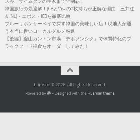
ス停、サイムダンの生家まで全制覇！
韓国旅行の最適解！JCBとVisaの2枚持ちが正解な理由｜三井住
友(NL)・エポス・JCBを徹底比較
ブルーリボンサーベイで探す韓国の美味しい店！現地人が通
う本当に旨いローカルグルメ厳選
【後編】釜山カントン市場「デボソンシク」で体質特化のブ
ラックフード禅食をオーダーしてみた！
Crimson © 2026. All Rights Reserved.
Powered by
- Designed with the
Hueman theme