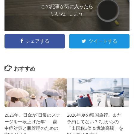
この記事が気に入ったら
いいね ! しよう
シェアする
ツイートする
おすすめ
2026年、日傘が“日常のステ
2026年夏の韓国旅行、まだ
ージを一段上げた年”──熱
予約してない？7月からの
中症対策と肌管理のための
「出国税3倍＆燃油高騰」を