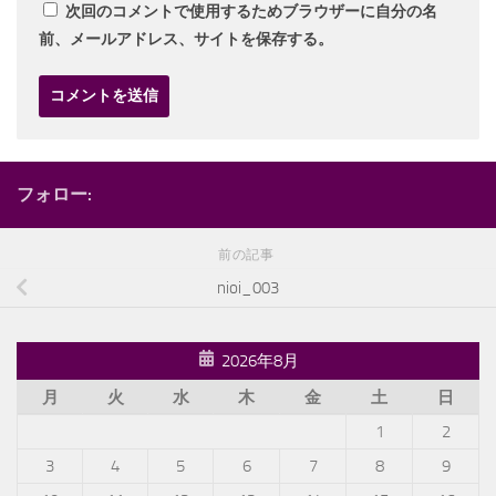
次回のコメントで使用するためブラウザーに自分の名
前、メールアドレス、サイトを保存する。
フォロー:
前の記事
nioi_003
2026年8月
月
火
水
木
金
土
日
1
2
3
4
5
6
7
8
9