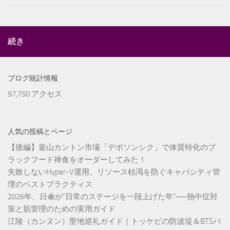
続き
ブログ統計情報
97,750 アクセス
人気の投稿とページ
【後編】釜山カントン市場「デボソンシク」で体質特化のブ
ラックフード禅食をオーダーしてみた！
失敗しないHyper-V運用。リソース枯渇を防ぐキャパシティ管
理のベストプラクティス
2026年、日傘が“日常のステージを一段上げた年”──熱中症対
策と肌管理のための実用ガイド
江陵（カンヌン）聖地巡礼ガイド｜トッケビの防波堤＆BTSバ