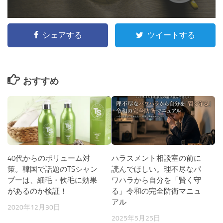
シェアする
ツイートする
おすすめ
ハラスメント相談室の前に
40代からのボリューム対
読んでほしい。理不尽なパ
策。韓国で話題のTSシャン
ワハラから自分を「賢く守
プーは、細毛・軟毛に効果
る」令和の完全防衛マニュ
があるのか検証！
アル
2020年12月30日
2025年5月25日