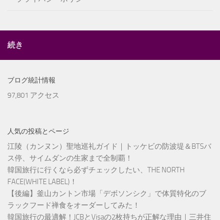
続き
ブログ統計情報
97,801 アクセス
人気の投稿とページ
江陵（カンヌン）聖地巡礼ガイド｜トッケビの防波堤＆BTSバ
ス停、サイムダンの生家まで全制覇！
韓国旅行に行くなら必ずチェックしたい、THE NORTH
FACE(WHITE LABEL)！
【後編】釜山カントン市場「デボソンシク」で体質特化のブ
ラックフード禅食をオーダーしてみた！
韓国旅行の最適解！JCBとVisaの2枚持ちが正解な理由｜三井住