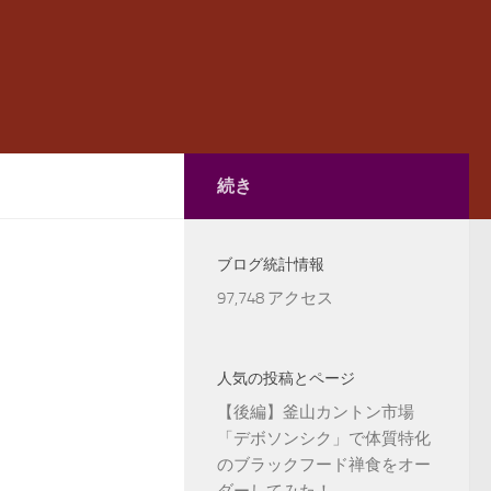
続き
ブログ統計情報
97,748 アクセス
人気の投稿とページ
【後編】釜山カントン市場
「デボソンシク」で体質特化
のブラックフード禅食をオー