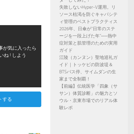
ダーしてみた！
失敗しないHyper-V運用。リ
ソース枯渇を防ぐキャパシテ
ィ管理のベストプラクティス
2026年、日傘が“日常のステ
ージを一段上げた年”──熱中
症対策と肌管理のための実用
事が気に入ったら
ガイド
いね ! しよう
江陵（カンヌン）聖地巡礼ガ
イド｜トッケビの防波堤＆
BTSバス停、サイムダンの生
家まで全制覇！
【前編】伝統医学「四象（サ
サン）体質診断」の魅力とソ
トする
ウル・京東市場でのリアル体
験レポ