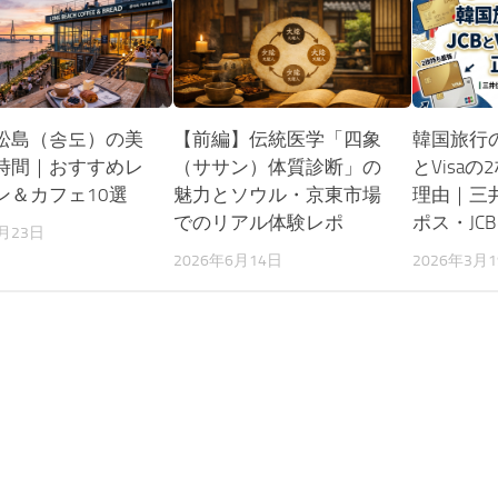
松島（송도）の美
【前編】伝統医学「四象
韓国旅行の
時間｜おすすめレ
（ササン）体質診断」の
とVisa
ン＆カフェ10選
魅力とソウル・京東市場
理由｜三井
でのリアル体験レポ
ポス・JC
4月23日
2026年6月14日
2026年3月