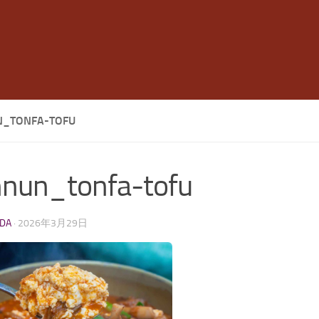
_TONFA-TOFU
nun_tonfa-tofu
LDA
·
2026年3月29日