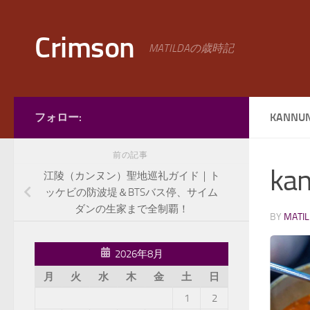
コンテンツへスキップ
Crimson
MATILDAの歳時記
フォロー:
KANNUN
前の記事
kan
江陵（カンヌン）聖地巡礼ガイド｜ト
ッケビの防波堤＆BTSバス停、サイム
ダンの生家まで全制覇！
BY
MATI
2026年8月
月
火
水
木
金
土
日
1
2