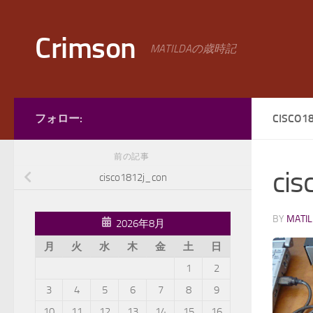
コンテンツへスキップ
Crimson
MATILDAの歳時記
フォロー:
CISCO1
前の記事
cis
cisco1812j_con
BY
MATI
2026年8月
月
火
水
木
金
土
日
1
2
3
4
5
6
7
8
9
10
11
12
13
14
15
16