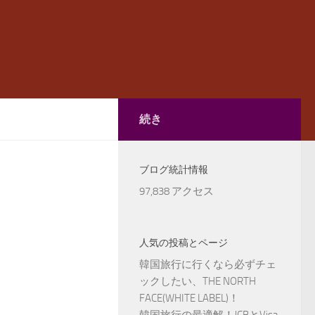
続き
ブログ統計情報
97,838 アクセス
人気の投稿とページ
韓国旅行に行くなら必ずチェ
ックしたい、THE NORTH
FACE(WHITE LABEL)！