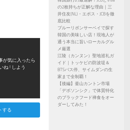
韓国旅行の最適解！JCBとVisa
の2枚持ちが正解な理由｜三
井住友(NL)・エポス・JCBを徹
底比較
ブルーリボンサーベイで探す
韓国の美味しい店！現地人が
通う本当に旨いローカルグル
メ厳選
江陵（カンヌン）聖地巡礼ガ
事が気に入ったら
イド｜トッケビの防波堤＆
いね ! しよう
BTSバス停、サイムダンの生
家まで全制覇！
【後編】釜山カントン市場
「デボソンシク」で体質特化
のブラックフード禅食をオー
ダーしてみた！
トする