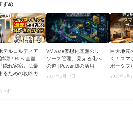
すすめ
ホテルコルディア
VMware仮想化基盤のリ
巨大地震
%満喫！ReFa全室
ソース管理、見える化へ
く！スマ
『隠れ家宿』に最
の道 | Power BIの活用
ポータブ
まるための攻略ガ
2024年2月17日
2025年5月
3月28日