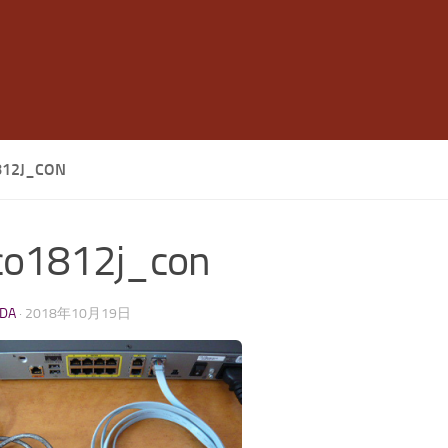
812J_CON
co1812j_con
LDA
·
2018年10月19日