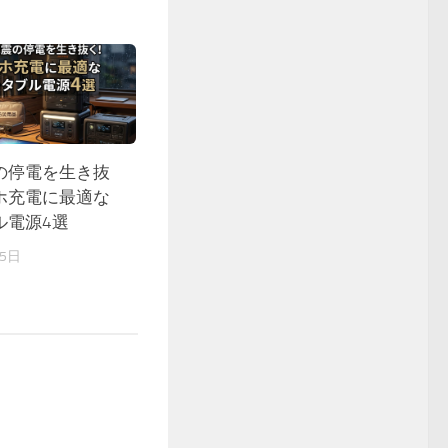
の停電を生き抜
ホ充電に最適な
ル電源4選
25日