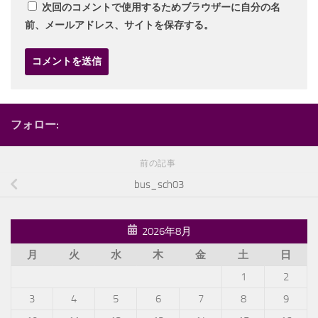
次回のコメントで使用するためブラウザーに自分の名
前、メールアドレス、サイトを保存する。
フォロー:
前の記事
bus_sch03
2026年8月
月
火
水
木
金
土
日
1
2
3
4
5
6
7
8
9