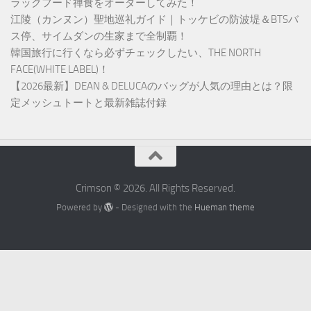
ラックフード禅食をオーダーしてみた！
江陵（カンヌン）聖地巡礼ガイド｜トッケビの防波堤＆BTSバ
ス停、サイムダンの生家まで全制覇！
韓国旅行に行くなら必ずチェックしたい、THE NORTH
FACE(WHITE LABEL)！
【2026最新】DEAN & DELUCAのバッグが人気の理由とは？限
定メッシュトートと最新雑誌付録
Crimson © 2026. All Rights Reserved.
Powered by
- Designed with the
Hueman theme