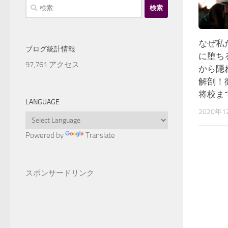
検
索:
なぜ私
ブログ統計情報
に堕ち
97,761 アクセス
から隠
解剖！
将校ま
LANGUAGE
2020年1
Powered by
Translate
スポンサードリンク