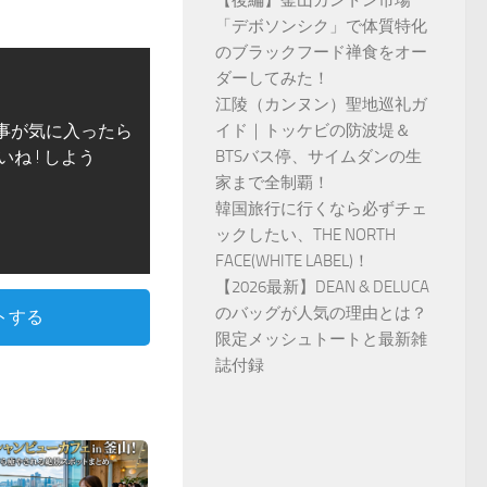
【後編】釜山カントン市場
「デボソンシク」で体質特化
のブラックフード禅食をオー
ダーしてみた！
江陵（カンヌン）聖地巡礼ガ
事が気に入ったら
イド｜トッケビの防波堤＆
いね ! しよう
BTSバス停、サイムダンの生
家まで全制覇！
韓国旅行に行くなら必ずチェ
ックしたい、THE NORTH
FACE(WHITE LABEL)！
【2026最新】DEAN & DELUCA
のバッグが人気の理由とは？
トする
限定メッシュトートと最新雑
誌付録