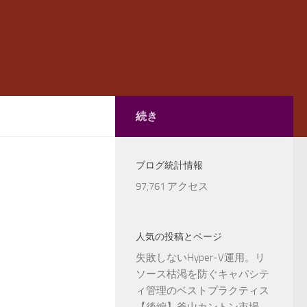
続き
ブログ統計情報
97,761 アクセス
人気の投稿とページ
失敗しないHyper-V運用。リ
ソース枯渇を防ぐキャパシテ
ィ管理のベストプラクティス