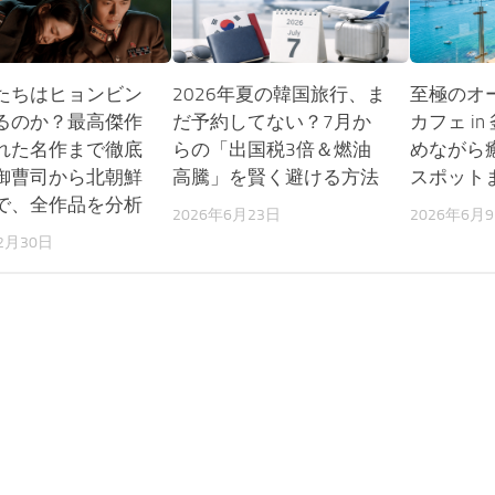
たちはヒョンビン
2026年夏の韓国旅行、ま
至極のオ
るのか？最高傑作
だ予約してない？7月か
カフェ in
れた名作まで徹底
らの「出国税3倍＆燃油
めながら
御曹司から北朝鮮
高騰」を賢く避ける方法
スポット
で、全作品を分析
2026年6月23日
2026年6月
2月30日