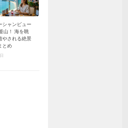
ーシャンビュー
 釜山！ 海を眺
癒やされる絶景
まとめ
9日