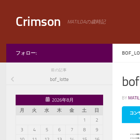
コンテンツへスキップ
Crimson
MATILDAの歳時記
フォロー:
BOF_LO
前の記事
bof
bof_lotte
BY
MATI
2026年8月
月
火
水
木
金
土
日
1
2
3
4
5
6
7
8
9
10
11
12
13
14
15
16