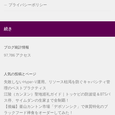
プライバシーポリシー
続き
ブログ統計情報
97,786 アクセス
人気の投稿とページ
失敗しないHyper-V運用。リソース枯渇を防ぐキャパシティ管
理のベストプラクティス
江陵（カンヌン）聖地巡礼ガイド｜トッケビの防波堤＆BTSバ
ス停、サイムダンの生家まで全制覇！
【後編】釜山カントン市場「デボソンシク」で体質特化のブ
ラックフード禅食をオーダーしてみた！