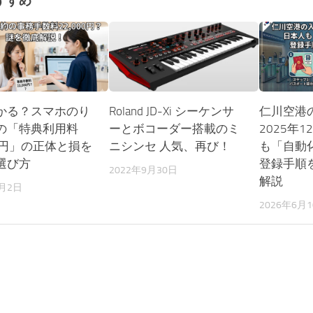
すすめ
かる？スマホのり
Roland JD-Xi シーケンサ
仁川空港
の「特典利用料
ーとボコーダー搭載のミ
2025年
00円」の正体と損を
ニシンセ 人気、再び！
も「自動
選び方
登録手順
2022年9月30日
解説
6月2日
2026年6月