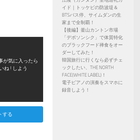
江陵（カンヌン）聖地巡礼ガ
イド｜トッケビの防波堤＆
BTSバス停、サイムダンの生
家まで全制覇！
【後編】釜山カントン市場
「デボソンシク」で体質特化
のブラックフード禅食をオー
ダーしてみた！
韓国旅行に行くなら必ずチェ
事が気に入ったら
ックしたい、THE NORTH
いね ! しよう
FACE(WHITE LABEL)！
電子ピアノの演奏をスマホに
録音しよう！
トする