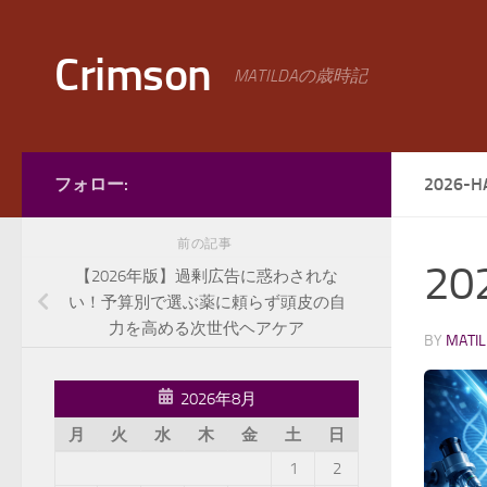
コンテンツへスキップ
Crimson
MATILDAの歳時記
フォロー:
2026-H
前の記事
202
【2026年版】過剰広告に惑わされな
い！予算別で選ぶ薬に頼らず頭皮の自
力を高める次世代ヘアケア
BY
MATI
2026年8月
月
火
水
木
金
土
日
1
2