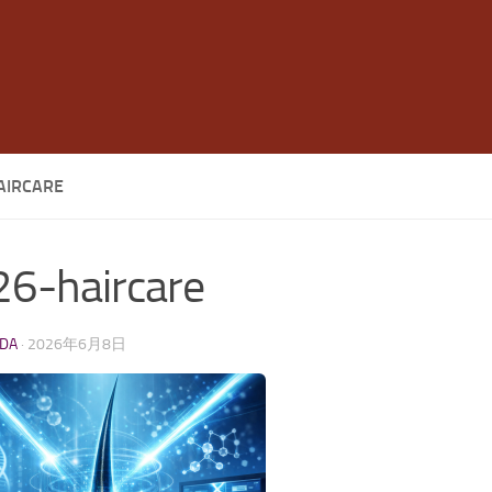
AIRCARE
6-haircare
LDA
·
2026年6月8日