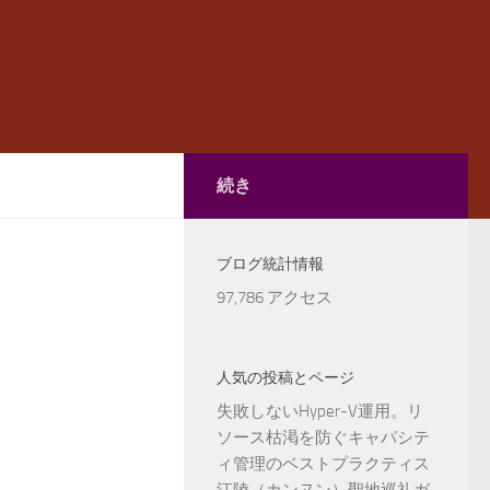
続き
ブログ統計情報
97,786 アクセス
人気の投稿とページ
失敗しないHyper-V運用。リ
ソース枯渇を防ぐキャパシテ
ィ管理のベストプラクティス