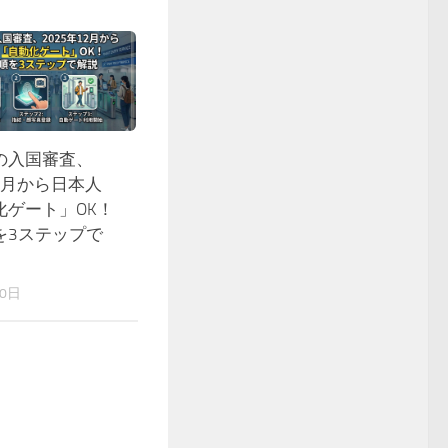
の入国審査、
12月から日本人
化ゲート」OK！
を3ステップで
10日