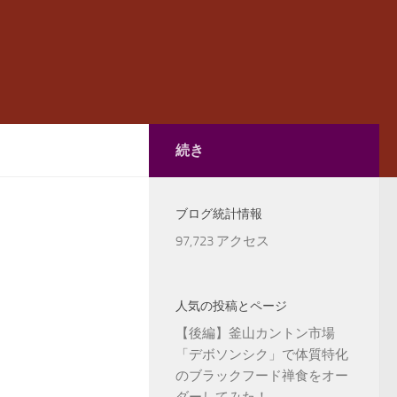
続き
ブログ統計情報
97,723 アクセス
人気の投稿とページ
【後編】釜山カントン市場
「デボソンシク」で体質特化
のブラックフード禅食をオー