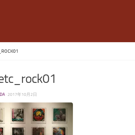
_ROCK01
etc_rock01
LDA
·
2017年10月2日