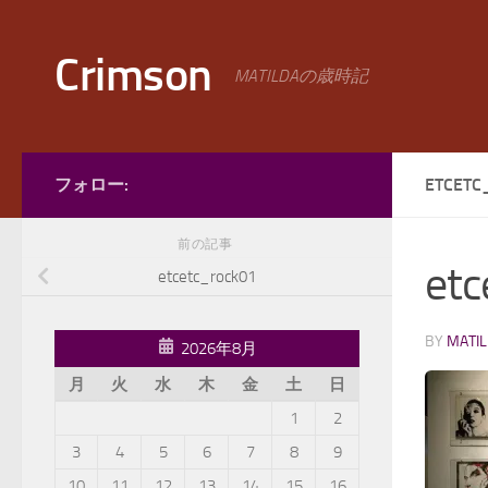
コンテンツへスキップ
Crimson
MATILDAの歳時記
フォロー:
ETCETC
前の記事
etc
etcetc_rock01
BY
MATI
2026年8月
月
火
水
木
金
土
日
1
2
3
4
5
6
7
8
9
10
11
12
13
14
15
16