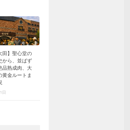
大田】聖心堂の
史から、並ばず
絶品熟成肉、大
の黄金ルートま
説
21日