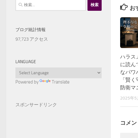
検
お
索:
ブログ統計情報
97,723 アクセス
ハラス
LANGUAGE
に読ん
なパワ
「賢く
Powered by
Translate
防衛マ
2025年
スポンサードリンク
コメン