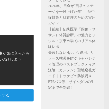
ダーしてみた！
2026年、日傘が“日常のステ
ージを一段上げた年”──熱中
症対策と肌管理のための実用
ガイド
【前編】伝統医学「四象（サ
サン）体質診断」の魅力とソ
ウル・京東市場でのリアル体
験レポ
失敗しないHyper-V運用。リ
事が気に入ったら
ソース枯渇を防ぐキャパシテ
いね ! しよう
ィ管理のベストプラクティス
江陵（カンヌン）聖地巡礼ガ
イド｜トッケビの防波堤＆
BTSバス停、サイムダンの生
家まで全制覇！
トする