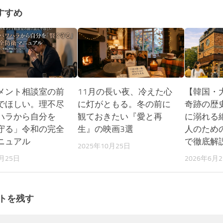
すすめ
メント相談室の前
11月の長い夜、冷えた心
【韓国・
でほしい。理不尽
に灯がともる。冬の前に
奇跡の歴
ハラから自分を
観ておきたい『愛と再
に溺れる
守る」令和の完全
生』の映画3選
人のため
ニュアル
で徹底解
2025年10月25日
5月25日
2026年6月
トを残す