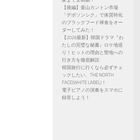
家まで全制覇！
【後編】釜山カントン市場
「デボソンシク」で体質特化
のブラックフード禅食をオー
ダーしてみた！
【2026最新】韓国ドラマ『わ
たしの完璧な秘書』ロケ地巡
り！ヒットの理由と聖地への
行き方を徹底解説
韓国旅行に行くなら必ずチェ
ックしたい、THE NORTH
FACE(WHITE LABEL)！
電子ピアノの演奏をスマホに
録音しよう！