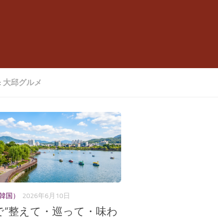
:
大邱グルメ
（韓国）
2026年6月10日
で“整えて・巡って・味わ