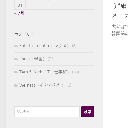
う”
31
« 7月
メ・
大邱は
韓国第4
カテゴリー
Entertainment（エンタメ）
(8)
Korea（韓国）
(21)
Tech & Work（IT・仕事術）
(18)
Wellness（心とからだ）
(8)
検
索: