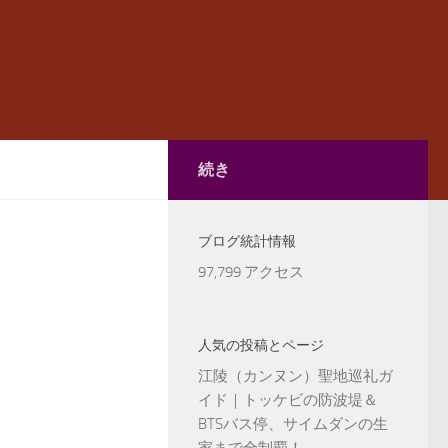
続き
ブログ統計情報
97,799 アクセス
人気の投稿とページ
江陵（カンヌン）聖地巡礼ガ
イド｜トッケビの防波堤＆
BTSバス停、サイムダンの生