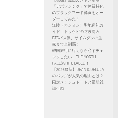
【後編】釜山カントン市場
「デボソンシク」で体質特化
のブラックフード禅食をオー
ダーしてみた！
江陵（カンヌン）聖地巡礼ガ
イド｜トッケビの防波堤＆
BTSバス停、サイムダンの生
家まで全制覇！
韓国旅行に行くなら必ずチェ
ックしたい、THE NORTH
FACE(WHITE LABEL)！
【2026最新】DEAN & DELUCA
のバッグが人気の理由とは？
限定メッシュトートと最新雑
誌付録