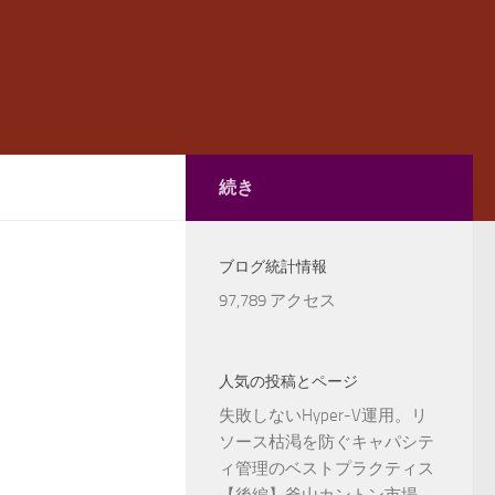
続き
ブログ統計情報
97,789 アクセス
人気の投稿とページ
失敗しないHyper-V運用。リ
ソース枯渇を防ぐキャパシテ
ィ管理のベストプラクティス