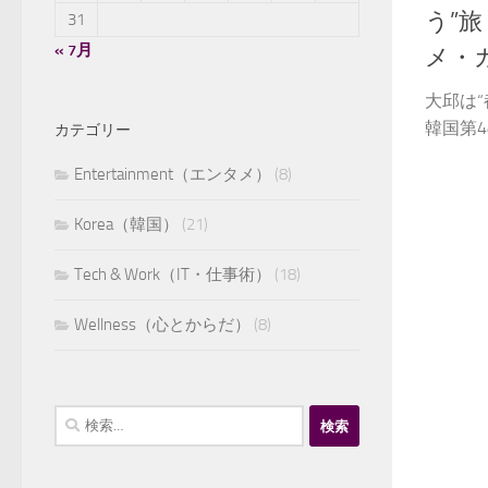
う”
31
« 7月
メ・
大邱は
韓国第4
カテゴリー
Entertainment（エンタメ）
(8)
Korea（韓国）
(21)
Tech & Work（IT・仕事術）
(18)
Wellness（心とからだ）
(8)
検
索: