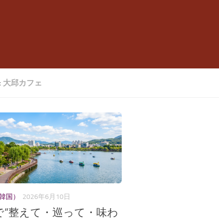
:
大邱カフェ
（韓国）
2026年6月10日
で“整えて・巡って・味わ