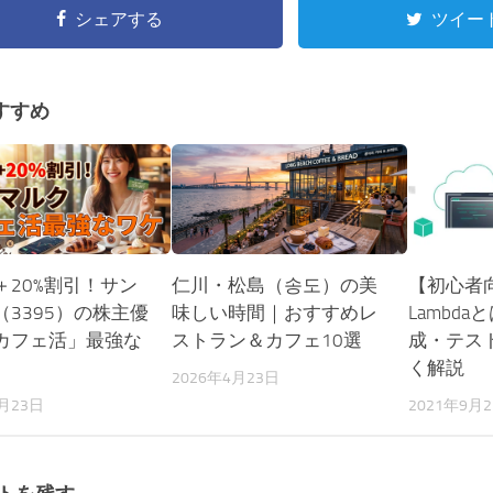
シェアする
ツイー
すすめ
＋20%割引！サン
仁川・松島（송도）の美
【初心者向
（3395）の株主優
味しい時間｜おすすめレ
Lambd
カフェ活」最強な
ストラン＆カフェ10選
成・テス
く解説
2026年4月23日
3月23日
2021年9月