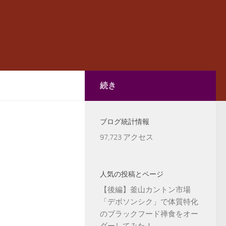
続き
ブログ統計情報
97,723 アクセス
人気の投稿とページ
【後編】釜山カントン市場
「デボソンシク」で体質特化
のブラックフード禅食をオー