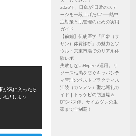
ダーしてみた！
2026年、日傘が“日常のステ
ージを一段上げた年”──熱中
症対策と肌管理のための実用
ガイド
【前編】伝統医学「四象（サ
サン）体質診断」の魅力とソ
ウル・京東市場でのリアル体
験レポ
失敗しないHyper-V運用。リ
ソース枯渇を防ぐキャパシテ
ィ管理のベストプラクティス
江陵（カンヌン）聖地巡礼ガ
事が気に入ったら
イド｜トッケビの防波堤＆
いね ! しよう
BTSバス停、サイムダンの生
家まで全制覇！