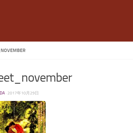
_NOVEMBER
eet_november
LDA
·
2017年10月29日