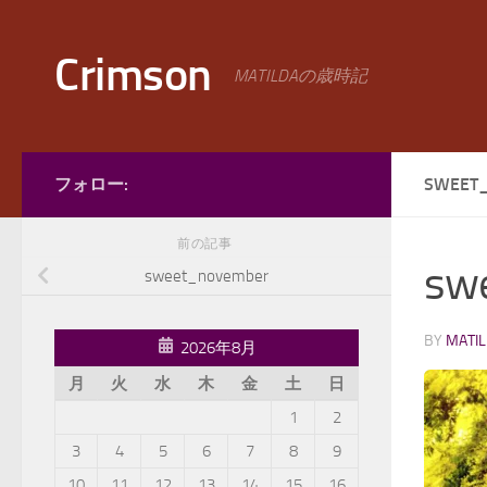
コンテンツへスキップ
Crimson
MATILDAの歳時記
フォロー:
SWEET
前の記事
sw
sweet_november
BY
MATI
2026年8月
月
火
水
木
金
土
日
1
2
3
4
5
6
7
8
9
10
11
12
13
14
15
16