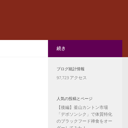
続き
ブログ統計情報
97,723 アクセス
人気の投稿とページ
【後編】釜山カントン市場
「デボソンシク」で体質特化
のブラックフード禅食をオー