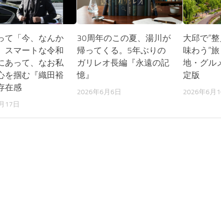
って「今、なんか
30周年のこの夏、湯川が
大邱で“
。スマートな令和
帰ってくる。5年ぶりの
味わう”
にあって、なお私
ガリレオ長編『永遠の記
地・グル
心を掴む『織田裕
憶』
定版
存在感
2026年6月6日
2026年6月
6月17日