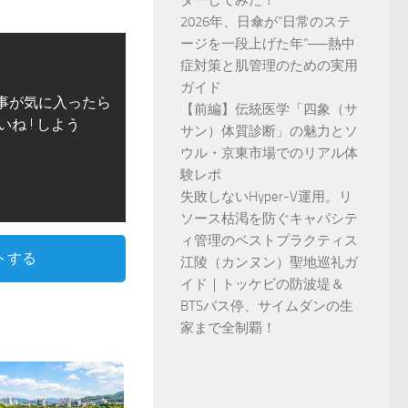
ダーしてみた！
2026年、日傘が“日常のステ
ージを一段上げた年”──熱中
症対策と肌管理のための実用
ガイド
事が気に入ったら
【前編】伝統医学「四象（サ
いね ! しよう
サン）体質診断」の魅力とソ
ウル・京東市場でのリアル体
験レポ
失敗しないHyper-V運用。リ
ソース枯渇を防ぐキャパシテ
ィ管理のベストプラクティス
トする
江陵（カンヌン）聖地巡礼ガ
イド｜トッケビの防波堤＆
BTSバス停、サイムダンの生
家まで全制覇！