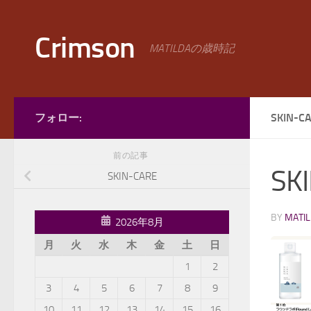
コンテンツへスキップ
Crimson
MATILDAの歳時記
フォロー:
SKIN-C
前の記事
SK
SKIN-CARE
BY
MATI
2026年8月
月
火
水
木
金
土
日
1
2
3
4
5
6
7
8
9
10
11
12
13
14
15
16