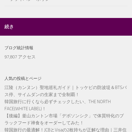
続き
ブログ統計情報
97,807 アクセス
人気の投稿とページ
江陵（カンヌン）聖地巡礼ガイド｜トッケビの防波堤＆BTSバ
ス停、サイムダンの生家まで全制覇！
韓国旅行に行くなら必ずチェックしたい、THE NORTH
FACE(WHITE LABEL)！
【後編】釜山カントン市場「デボソンシク」で体質特化のブ
ラックフード禅食をオーダーしてみた！
韓国旅行の最適解！JCBとVisaの2枚持ちが正解な理由｜三井住