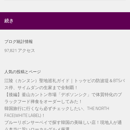
続き
ブログ統計情報
97,821 アクセス
人気の投稿とページ
江陵（カンヌン）聖地巡礼ガイド｜トッケビの防波堤＆BTSバ
ス停、サイムダンの生家まで全制覇！
【後編】釜山カントン市場「デボソンシク」で体質特化のブ
ラックフード禅食をオーダーしてみた！
韓国旅行に行くなら必ずチェックしたい、THE NORTH
FACE(WHITE LABEL)！
ブルーリボンサーベイで探す韓国の美味しい店！現地人が通
う本当に旨いローカルグルメ厳選