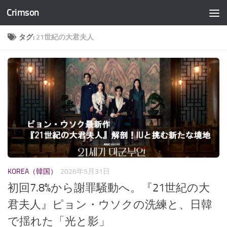
Crimson
コンテンツへスキップ
タグ:
21世紀の大君夫人
KOREA（韓国）
2026年5月31日
初回7.8%から謝罪騒動へ。『21世紀の大
君夫人』ピョン・ウソクの洗練と、日韓
で揺れた「光と影」