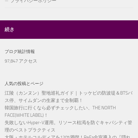
プライバシーポリシー
続き
ブログ統計情報
97,847 アクセス
人気の投稿とページ
江陵（カンヌン）聖地巡礼ガイド｜トッケビの防波堤＆BTSバ
ス停、サイムダンの生家まで全制覇！
韓国旅行に行くなら必ずチェックしたい、THE NORTH
FACE(WHITE LABEL)！
失敗しないHyper-V運用。リソース枯渇を防ぐキャパシティ管
理のベストプラクティス
大阪・ホテルコルディアを120%満喫！ReFa全室導入の『隠れ