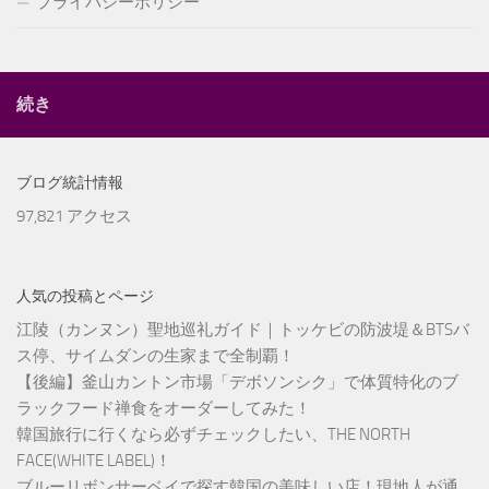
プライバシーポリシー
続き
ブログ統計情報
97,821 アクセス
人気の投稿とページ
江陵（カンヌン）聖地巡礼ガイド｜トッケビの防波堤＆BTSバ
ス停、サイムダンの生家まで全制覇！
【後編】釜山カントン市場「デボソンシク」で体質特化のブ
ラックフード禅食をオーダーしてみた！
韓国旅行に行くなら必ずチェックしたい、THE NORTH
FACE(WHITE LABEL)！
ブルーリボンサーベイで探す韓国の美味しい店！現地人が通