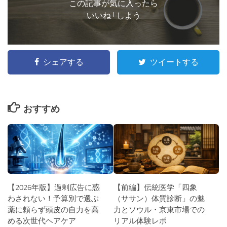
この記事が気に入ったら
いいね ! しよう
シェアする
ツイートする
おすすめ
【2026年版】過剰広告に惑
【前編】伝統医学「四象
わされない！予算別で選ぶ
（ササン）体質診断」の魅
薬に頼らず頭皮の自力を高
力とソウル・京東市場での
める次世代ヘアケア
リアル体験レポ