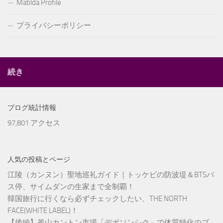
Matilda Profile
プライバシーポリシー
続き
ブログ統計情報
97,801 アクセス
人気の投稿とページ
江陵（カンヌン）聖地巡礼ガイド｜トッケビの防波堤＆BTSバ
ス停、サイムダンの生家まで全制覇！
韓国旅行に行くなら必ずチェックしたい、THE NORTH
FACE(WHITE LABEL)！
【後編】釜山カントン市場「デボソンシク」で体質特化のブ