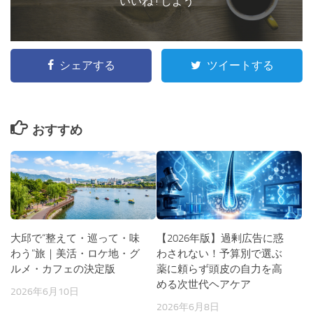
いいね ! しよう
シェアする
ツイートする
おすすめ
大邱で“整えて・巡って・味
【2026年版】過剰広告に惑
わう”旅｜美活・ロケ地・グ
わされない！予算別で選ぶ
ルメ・カフェの決定版
薬に頼らず頭皮の自力を高
める次世代ヘアケア
2026年6月10日
2026年6月8日