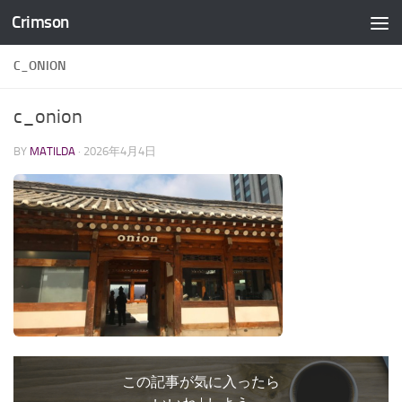
Crimson
コンテンツへスキップ
C_ONION
c_onion
BY
MATILDA
·
2026年4月4日
この記事が気に入ったら