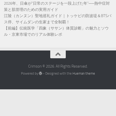
2026年、日傘が“日常のステージを一段上げた年”──熱中症対
策と肌管理のための実用ガイド
江陵（カンヌン）聖地巡礼ガイド｜トッケビの防波堤＆BTSバ
ス停、サイムダンの生家まで全制覇！
【前編】伝統医学「四象（ササン）体質診断」の魅力とソウ
ル・京東市場でのリアル体験レポ
Crimson © 2026. All Rights Reserved.
Powered by
- Designed with the
Hueman theme