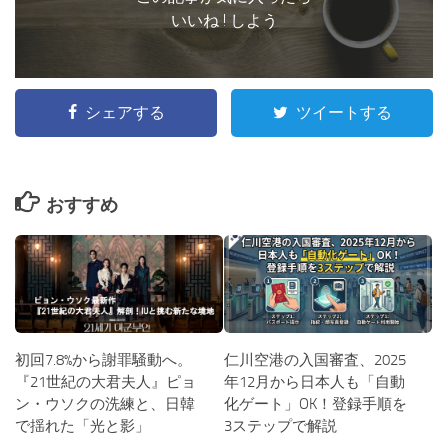
いいね ! しよう
シェアする
ツイートする
おすすめ
仁川空港の入国審査、2025
初回7.8%から謝罪騒動へ。
年12月から日本人も「自動
『21世紀の大君夫人』ピョ
化ゲート」OK！登録手順を
ン・ウソクの洗練と、日韓
3ステップで解説
で揺れた「光と影」