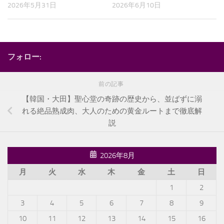
2026年6月10日
2026年5月31日
フォロー:
前の記事
【韓国・大田】聖心堂の奇跡の歴史から、並ばずに溺
れる絶品熟成肉、大人のための黄金ルートまで徹底解
説
2026年8月
月
火
水
木
金
土
日
1
2
3
4
5
6
7
8
9
10
11
12
13
14
15
16