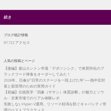
続き
ブログ統計情報
97,722 アクセス
人気の投稿とページ
【後編】釜山カントン市場「デボソンシク」で体質特化のブ
ラックフード禅食をオーダーしてみた！
2026年、日傘が“日常のステージを一段上げた年”──熱中症対
策と肌管理のための実用ガイド
【前編】伝統医学「四象（ササン）体質診断」の魅力とソウ
ル・京東市場でのリアル体験レポ
失敗しないHyper-V運用。リソース枯渇を防ぐキャパシティ管
理のベストプラクティス