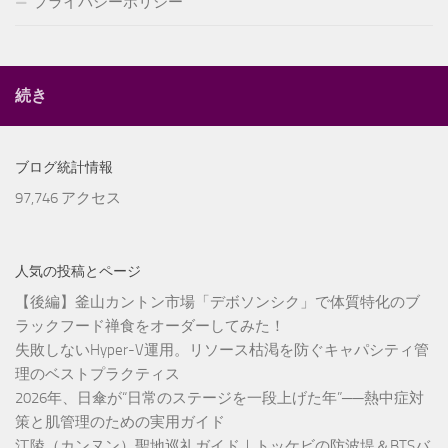
プライバシーポリシー
続き
ブログ統計情報
97,746 アクセス
人気の投稿とページ
【後編】釜山カントン市場「デボソンシク」で体質特化のブ
ラックフード禅食をオーダーしてみた！
失敗しないHyper-V運用。リソース枯渇を防ぐキャパシティ管
理のベストプラクティス
2026年、日傘が“日常のステージを一段上げた年”──熱中症対
策と肌管理のための実用ガイド
江陵（カンヌン）聖地巡礼ガイド｜トッケビの防波堤＆BTSバ