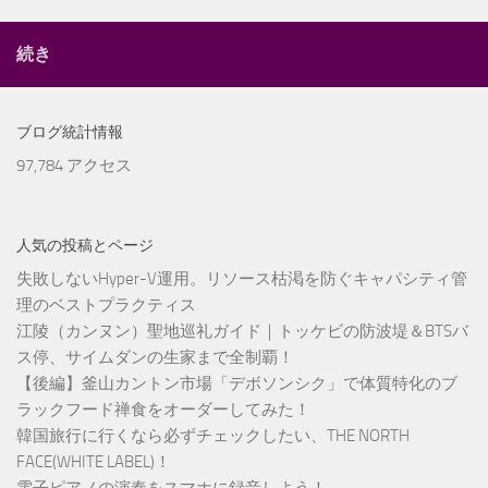
続き
ブログ統計情報
97,784 アクセス
人気の投稿とページ
失敗しないHyper-V運用。リソース枯渇を防ぐキャパシティ管
理のベストプラクティス
江陵（カンヌン）聖地巡礼ガイド｜トッケビの防波堤＆BTSバ
ス停、サイムダンの生家まで全制覇！
【後編】釜山カントン市場「デボソンシク」で体質特化のブ
ラックフード禅食をオーダーしてみた！
韓国旅行に行くなら必ずチェックしたい、THE NORTH
FACE(WHITE LABEL)！
電子ピアノの演奏をスマホに録音しよう！