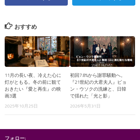
おすすめ
11月の長い夜、冷えた心に
初回7.8%から謝罪騒動へ。
灯がともる。冬の前に観て
『21世紀の大君夫人』ピョ
おきたい『愛と再生』の映
ン・ウソクの洗練と、日韓
画3選
で揺れた「光と影」
2025年10月25日
2026年5月31日
フォロー: