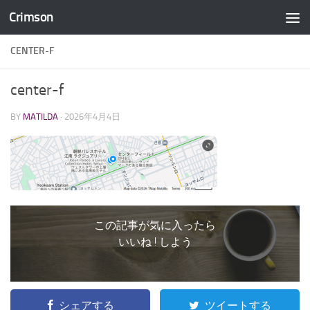
Crimson
コンテンツへスキップ
CENTER-F
center-f
BY
MATILDA
·
2026年4月4日
この記事が気に入ったら
いいね ! しよう
シェアする
ツイートする