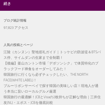
続き
ブログ統計情報
97,823 アクセス
人気の投稿とページ
江陵（カンヌン）聖地巡礼ガイド｜トッケビの防波堤＆BTSバ
ス停、サイムダンの生家まで全制覇！
【後編】釜山カントン市場「デボソンシク」で体質特化のブ
ラックフード禅食をオーダーしてみた！
韓国旅行に行くなら必ずチェックしたい、THE NORTH
FACE(WHITE LABEL)！
ブルーリボンサーベイで探す韓国の美味しい店！現地人が通
う本当に旨いローカルグルメ厳選
韓国旅行の最適解！JCBとVisaの2枚持ちが正解な理由｜三井住
友(NL)・エポス・JCBを徹底比較