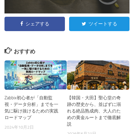
シェアする
ツイートする
おすすめ
Zabbix初心者が「自動監
【韓国・大田】聖心堂の奇
視・データ分析」までを一
跡の歴史から、並ばずに溺
気に駆け抜けるための実践
れる絶品熟成肉、大人のた
ロードマップ
めの黄金ルートまで徹底解
説
2024年10月2日
2026年6月21日