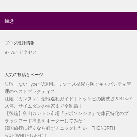
続き
ブログ統計情報
97,784 アクセス
人気の投稿とページ
失敗しないHyper-V運用。リソース枯渇を防ぐキャパシティ管
理のベストプラクティス
江陵（カンヌン）聖地巡礼ガイド｜トッケビの防波堤＆BTSバ
ス停、サイムダンの生家まで全制覇！
【後編】釜山カントン市場「デボソンシク」で体質特化のブ
ラックフード禅食をオーダーしてみた！
韓国旅行に行くなら必ずチェックしたい、THE NORTH
FACE(WHITE LABEL)！