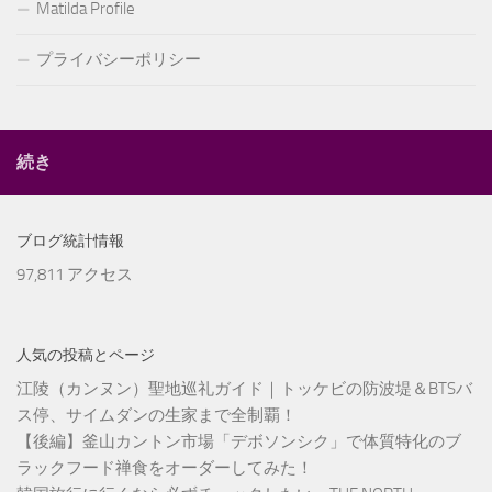
Matilda Profile
プライバシーポリシー
続き
ブログ統計情報
97,811 アクセス
人気の投稿とページ
江陵（カンヌン）聖地巡礼ガイド｜トッケビの防波堤＆BTSバ
ス停、サイムダンの生家まで全制覇！
【後編】釜山カントン市場「デボソンシク」で体質特化のブ
ラックフード禅食をオーダーしてみた！