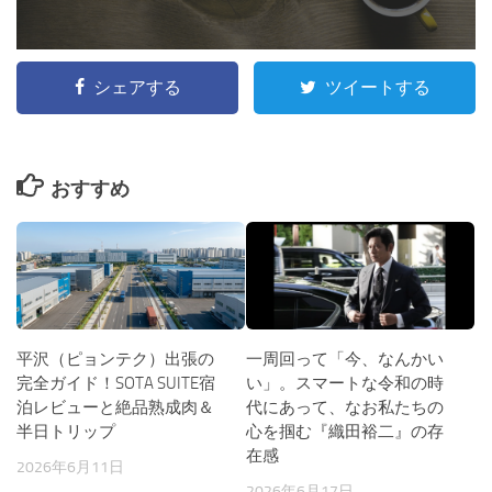
シェアする
ツイートする
おすすめ
平沢（ピョンテク）出張の
一周回って「今、なんかい
完全ガイド！SOTA SUITE宿
い」。スマートな令和の時
泊レビューと絶品熟成肉＆
代にあって、なお私たちの
半日トリップ
心を掴む『織田裕二』の存
在感
2026年6月11日
2026年6月17日