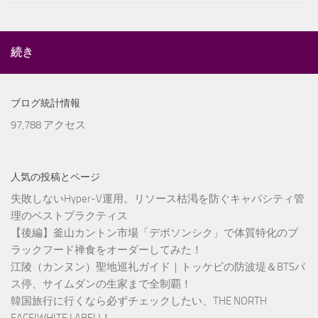
続き
ブログ統計情報
97,788 アクセス
人気の投稿とページ
失敗しないHyper-V運用。リソース枯渇を防ぐキャパシティ管
理のベストプラクティス
【後編】釜山カントン市場「デボソンシク」で体質特化のブ
ラックフード禅食をオーダーしてみた！
江陵（カンヌン）聖地巡礼ガイド｜トッケビの防波堤＆BTSバ
ス停、サイムダンの生家まで全制覇！
韓国旅行に行くなら必ずチェックしたい、THE NORTH