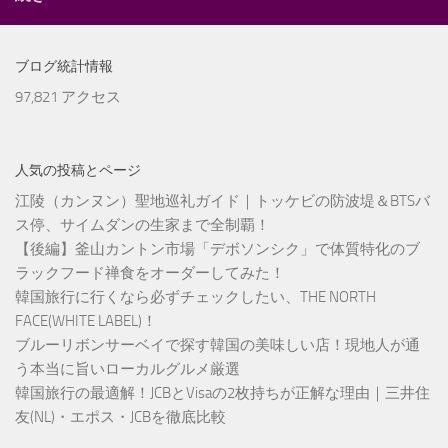
ブログ統計情報
97,821 アクセス
人気の投稿とページ
江陵（カンヌン）聖地巡礼ガイド｜トッケビの防波堤＆BTSバ
ス停、サイムダンの生家まで全制覇！
【後編】釜山カントン市場「デボソンシク」で体質特化のブ
ラックフード禅食をオーダーしてみた！
韓国旅行に行くなら必ずチェックしたい、THE NORTH
FACE(WHITE LABEL)！
ブルーリボンサーベイで探す韓国の美味しい店！現地人が通
う本当に旨いローカルグルメ厳選
韓国旅行の最適解！JCBとVisaの2枚持ちが正解な理由｜三井住
友(NL)・エポス・JCBを徹底比較