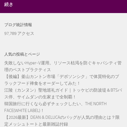
続き
ブログ統計情報
97,789 アクセス
人気の投稿とページ
失敗しないHyper-V運用。リソース枯渇を防ぐキャパシティ管
理のベストプラクティス
【後編】釜山カントン市場「デボソンシク」で体質特化のブ
ラックフード禅食をオーダーしてみた！
江陵（カンヌン）聖地巡礼ガイド｜トッケビの防波堤＆BTSバ
ス停、サイムダンの生家まで全制覇！
韓国旅行に行くなら必ずチェックしたい、THE NORTH
FACE(WHITE LABEL)！
【2026最新】DEAN & DELUCAのバッグが人気の理由とは？限
定メッシュトートと最新雑誌付録