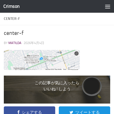
Crimson
コンテンツへスキップ
CENTER-F
center-f
BY
MATILDA
·
2026年4月4日
この記事が気に入ったら
いいね ! しよう
シェアする
ツイートする